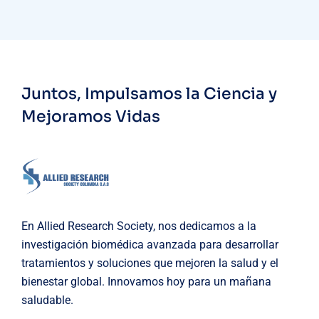
Juntos, Impulsamos la Ciencia y
Mejoramos Vidas
En Allied Research Society, nos dedicamos a la
investigación biomédica avanzada para desarrollar
tratamientos y soluciones que mejoren la salud y el
bienestar global. Innovamos hoy para un mañana
saludable.