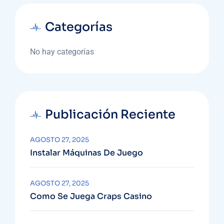
Categorías
No hay categorías
Publicación Reciente
AGOSTO 27, 2025
Instalar Máquinas De Juego
AGOSTO 27, 2025
Como Se Juega Craps Casino