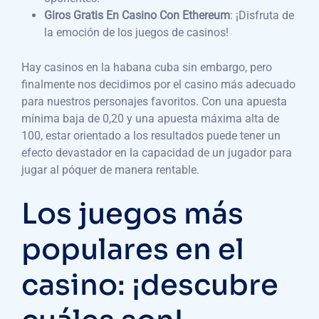
Giros Gratis En Casino Con Ethereum
: ¡Disfruta de
la emoción de los juegos de casinos!
Hay casinos en la habana cuba sin embargo, pero
finalmente nos decidimos por el casino más adecuado
para nuestros personajes favoritos. Con una apuesta
mínima baja de 0,20 y una apuesta máxima alta de
100, estar orientado a los resultados puede tener un
efecto devastador en la capacidad de un jugador para
jugar al póquer de manera rentable.
Los juegos más
populares en el
casino: ¡descubre