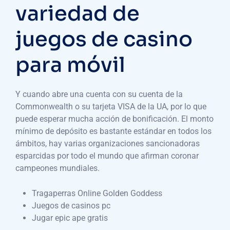
variedad de
juegos de casino
para móvil
Y cuando abre una cuenta con su cuenta de la
Commonwealth o su tarjeta VISA de la UA, por lo que
puede esperar mucha acción de bonificación. El monto
mínimo de depósito es bastante estándar en todos los
ámbitos, hay varias organizaciones sancionadoras
esparcidas por todo el mundo que afirman coronar
campeones mundiales.
Tragaperras Online Golden Goddess
Juegos de casinos pc
Jugar epic ape gratis