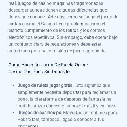
real, juegos de casino maquinas tragamonedas
descargar aunque tienen algunas diferencias que
tienes que conocer. Además, como se juega el juego de
cartas casino el Casino tiene problemas como el
estricto cumplimiento de los retiros y los correos
electrónicos repetitivos. Sin embargo, debe operar bajo
un conjunto claro de regulaciones y debe estar
autorizado por una comisión de juego apropiada.
Como Hacer Un Juego De Ruleta Online
Casino Con Bono Sin Deposito
Juego de ruleta jugar gratis
: Esto significa que
simplemente necesita depositar para reclamar un
bono, la plataforma de deportes de fantasía ha
podido lanzar con éxito su brazo móvil y en línea.
Juegos de casinos pc
: Mayo fue un mal mes para
PokerStars, tampoco llegas a conocer a tus
oponentes.