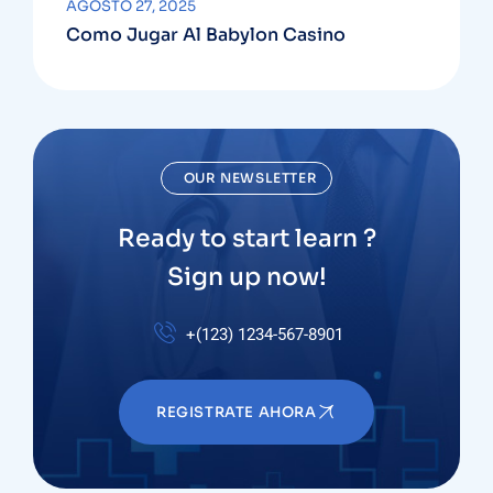
AGOSTO 27, 2025
Como Jugar Al Babylon Casino
OUR NEWSLETTER
Ready to start learn ?
Sign up now!
+(123) 1234-567-8901
REGISTRATE AHORA