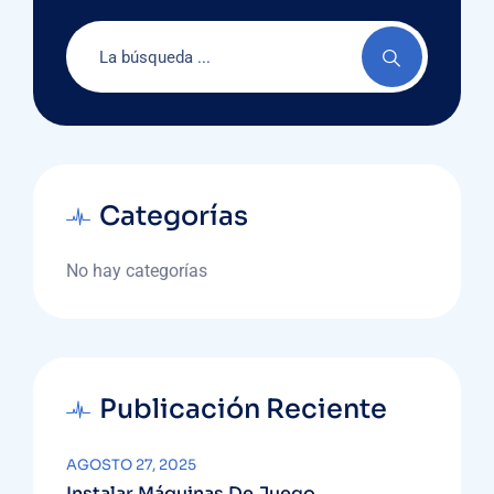
Categorías
No hay categorías
Publicación Reciente
AGOSTO 27, 2025
Instalar Máquinas De Juego