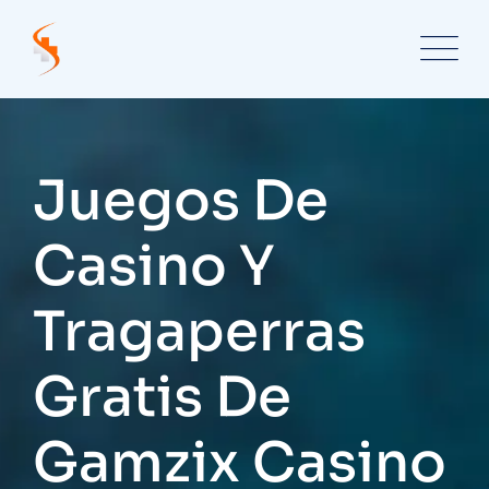
Juegos De
Casino Y
Tragaperras
Gratis De
Gamzix Casino