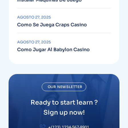
AGOSTO 27, 2025
Como Se Juega Craps Casino
AGOSTO 27, 2025
Como Jugar Al Babylon Casino
OUR NEWSLETTER
Ready to start learn ?
Sign up now!
+(123) 1234-567-8901