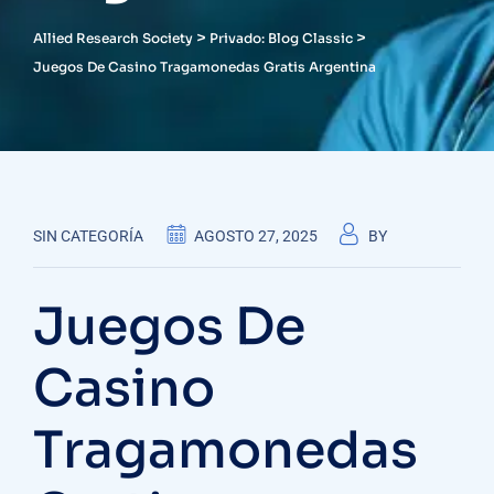
>
>
Allied Research Society
Privado: Blog Classic
Juegos De Casino Tragamonedas Gratis Argentina
SIN CATEGORÍA
AGOSTO 27, 2025
BY
Juegos De
Casino
Tragamonedas