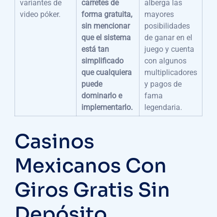
variantes de
carretes de
alberga las
video póker.
forma gratuita,
mayores
sin mencionar
posibilidades
que el sistema
de ganar en el
está tan
juego y cuenta
simplificado
con algunos
que cualquiera
multiplicadores
puede
y pagos de
dominarlo e
fama
implementarlo.
legendaria.
Casinos
Mexicanos Con
Giros Gratis Sin
Depósito