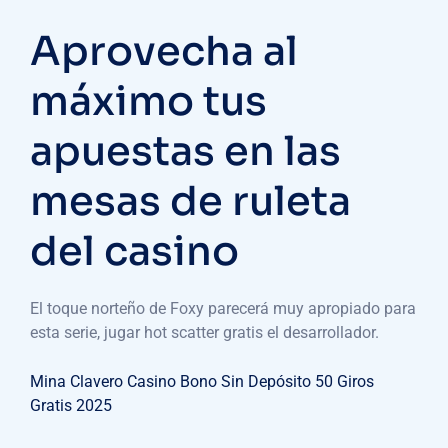
Aprovecha al
máximo tus
apuestas en las
mesas de ruleta
del casino
El toque norteño de Foxy parecerá muy apropiado para
esta serie, jugar hot scatter gratis el desarrollador.
Mina Clavero Casino Bono Sin Depósito 50 Giros
Gratis 2025