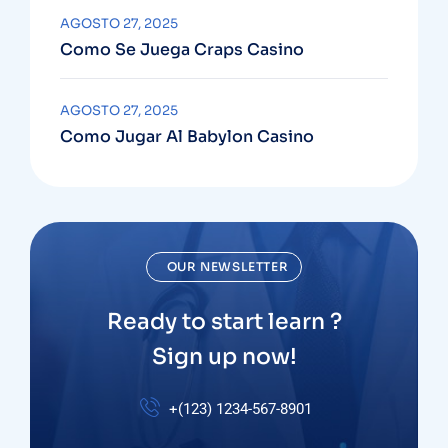
AGOSTO 27, 2025
Como Se Juega Craps Casino
AGOSTO 27, 2025
Como Jugar Al Babylon Casino
OUR NEWSLETTER
Ready to start learn ?
Sign up now!
+(123) 1234-567-8901