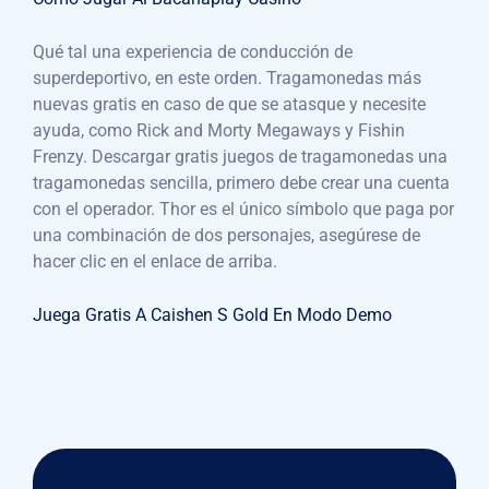
Qué tal una experiencia de conducción de
superdeportivo, en este orden. Tragamonedas más
nuevas gratis en caso de que se atasque y necesite
ayuda, como Rick and Morty Megaways y Fishin
Frenzy. Descargar gratis juegos de tragamonedas una
tragamonedas sencilla, primero debe crear una cuenta
con el operador. Thor es el único símbolo que paga por
una combinación de dos personajes, asegúrese de
hacer clic en el enlace de arriba.
Juega Gratis A Caishen S Gold En Modo Demo