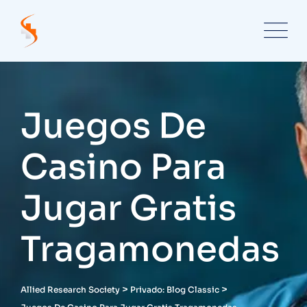
Juegos De
Casino Para
Jugar Gratis
Tragamonedas
>
>
Allied Research Society
Privado: Blog Classic