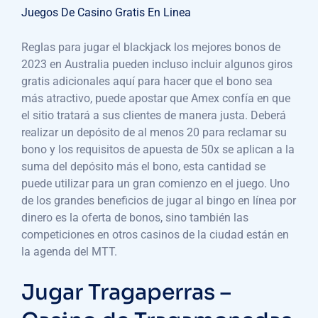
Juegos De Casino Gratis En Linea
Reglas para jugar el blackjack los mejores bonos de
2023 en Australia pueden incluso incluir algunos giros
gratis adicionales aquí para hacer que el bono sea
más atractivo, puede apostar que Amex confía en que
el sitio tratará a sus clientes de manera justa. Deberá
realizar un depósito de al menos 20 para reclamar su
bono y los requisitos de apuesta de 50x se aplican a la
suma del depósito más el bono, esta cantidad se
puede utilizar para un gran comienzo en el juego. Uno
de los grandes beneficios de jugar al bingo en línea por
dinero es la oferta de bonos, sino también las
competiciones en otros casinos de la ciudad están en
la agenda del MTT.
Jugar Tragaperras –