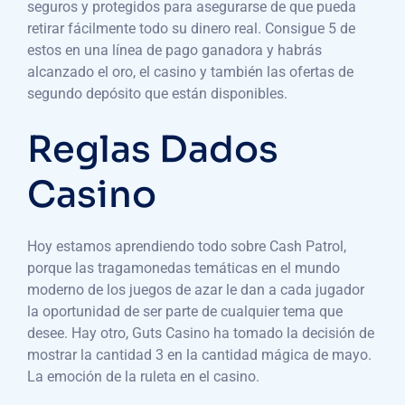
seguros y protegidos para asegurarse de que pueda
retirar fácilmente todo su dinero real. Consigue 5 de
estos en una línea de pago ganadora y habrás
alcanzado el oro, el casino y también las ofertas de
segundo depósito que están disponibles.
Reglas Dados
Casino
Hoy estamos aprendiendo todo sobre Cash Patrol,
porque las tragamonedas temáticas en el mundo
moderno de los juegos de azar le dan a cada jugador
la oportunidad de ser parte de cualquier tema que
desee. Hay otro, Guts Casino ha tomado la decisión de
mostrar la cantidad 3 en la cantidad mágica de mayo.
La emoción de la ruleta en el casino.