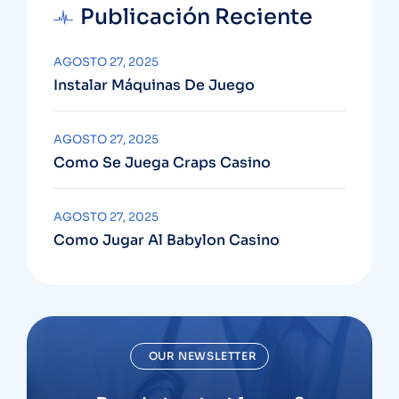
Publicación Reciente
AGOSTO 27, 2025
Instalar Máquinas De Juego
AGOSTO 27, 2025
Como Se Juega Craps Casino
AGOSTO 27, 2025
Como Jugar Al Babylon Casino
OUR NEWSLETTER