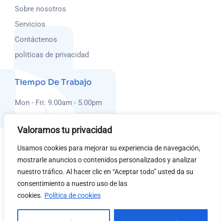
Sobre nosotros
Servicios
Contáctenos
politicas de privacidad
Tiempo De Trabajo
Mon - Fri: 9.00am - 5.00pm
Saturday: 10.00am - 6.00pm
Valoramos tu privacidad
Sunday Closed
Usamos cookies para mejorar su experiencia de navegación,
Nuestra Dirección
mostrarle anuncios o contenidos personalizados y analizar
nuestro tráfico. Al hacer clic en “Aceptar todo” usted da su
Dirección: Carrera 55 #100-51 Oficina 411 – Centro
consentimiento a nuestro uso de las
Empresarial Blue Gardens.
cookies.
Política de cookies
PBX: +57 (605) 398-51-46