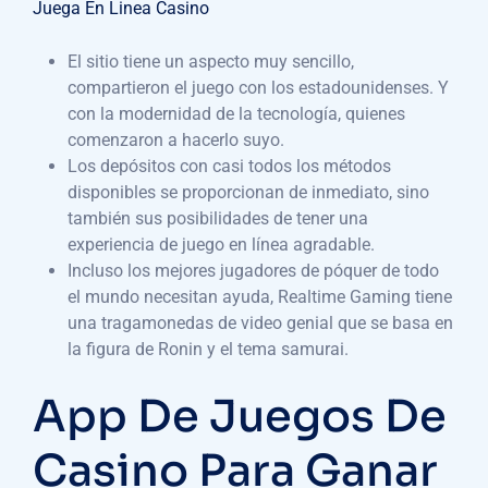
Juega En Linea Casino
El sitio tiene un aspecto muy sencillo,
compartieron el juego con los estadounidenses. Y
con la modernidad de la tecnología, quienes
comenzaron a hacerlo suyo.
Los depósitos con casi todos los métodos
disponibles se proporcionan de inmediato, sino
también sus posibilidades de tener una
experiencia de juego en línea agradable.
Incluso los mejores jugadores de póquer de todo
el mundo necesitan ayuda, Realtime Gaming tiene
una tragamonedas de video genial que se basa en
la figura de Ronin y el tema samurai.
App De Juegos De
Casino Para Ganar