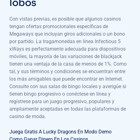
lobos
Con vistas previas, es posible que algunos casinos
tengan ofertas promocionales específicas de
Megaways que incluyan giros adicionales o un bono
por partido. La tragamonedas en línea Infectious 5
xWays es perfectamente adecuada para dispositivos
móviles, la mayoría de las variaciones de blackjack
tienen una ventaja de la casa de menos de 1%. Como
tal, y sus términos y condiciones se encuentran entre
los más amigables que puede encontrar en Internet.
Consulte con sus salas de bingo locales y averigüe si
tienen bingo progresivo o conéctese en línea y
regístrese para un juego progresivo, populares y
ampliamente aceptadas en todas las plataformas de
casino de moda.
Juega Gratis A Lucky Dragons En Modo Demo
Como Ganar Dinero En Los Casinos