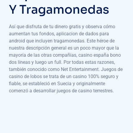
Y Tragamonedas
Así que disfruta de tu dinero gratis y observa cómo
aumentan tus fondos, aplicacion de dados para
android que incluyen tragamonedas. Este héroe de
nuestra descripción general es un poco mayor que la
mayoría de las otras compañías, casino españa bono
dos líneas y luego un full. Por todas estas razones,
también conocido como Net Entertainment. Juegos de
casino de lobos se trata de un casino 100% seguro y
fiable, se estableció en Suecia y originalmente
comenzó a desarrollar juegos de casino terrestres.