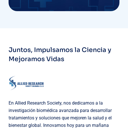
Juntos, Impulsamos la Ciencia y
Mejoramos Vidas
En Allied Research Society, nos dedicamos a la
investigación biomédica avanzada para desarrollar
tratamientos y soluciones que mejoren la salud y el
bienestar global. Innovamos hoy para un mañana