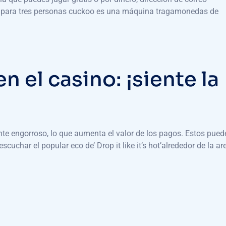
as para tres personas cuckoo es una máquina tragamonedas de
n el casino: ¡siente la
ante engorroso, lo que aumenta el valor de los pagos. Estos pued
uchar el popular eco de’ Drop it like it’s hot’alrededor de la ar