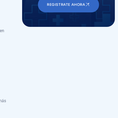
REGISTRATE AHORA
 en
 más