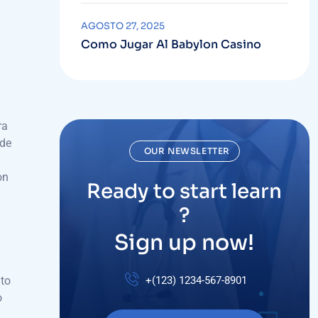
AGOSTO 27, 2025
Como Jugar Al Babylon Casino
ra
 de
OUR NEWSLETTER
on
Ready to start learn
?
Sign up now!
nto
+(123) 1234-567-8901
o