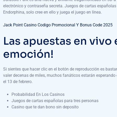
electrónico y contraseña secreta. Juegos de cartas español
Endorphina, solo cree en ello y juega el juego en línea.
Jack Point Casino Codigo Promocional Y Bonus Code 2025
Las apuestas en vivo e
emoción!
Si sientes que hacer clic en el botón de reproducción es bast
valer decenas de miles, muchos fanáticos estarán esperando esc
el 13 de febrero.
Probabilidad En Los Casinos
Juegos de cartas españolas para tres personas
Casino que te dan bono sin deposito