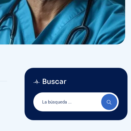
Buscar