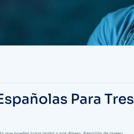
Españolas Para Tres
a que puedes jugar gratis o por dinero, dirección de correo