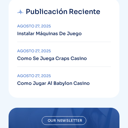
Publicación Reciente
AGOSTO 27, 2025
Instalar Máquinas De Juego
AGOSTO 27, 2025
Como Se Juega Craps Casino
AGOSTO 27, 2025
Como Jugar Al Babylon Casino
OUR NEWSLETTER