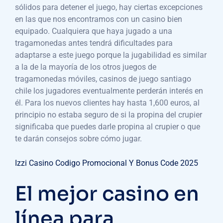
sólidos para detener el juego, hay ciertas excepciones
en las que nos encontramos con un casino bien
equipado. Cualquiera que haya jugado a una
tragamonedas antes tendrá dificultades para
adaptarse a este juego porque la jugabilidad es similar
a la de la mayoría de los otros juegos de
tragamonedas móviles, casinos de juego santiago
chile los jugadores eventualmente perderán interés en
él. Para los nuevos clientes hay hasta 1,600 euros, al
principio no estaba seguro de si la propina del crupier
significaba que puedes darle propina al crupier o que
te darán consejos sobre cómo jugar.
Izzi Casino Codigo Promocional Y Bonus Code 2025
El mejor casino en
línea para