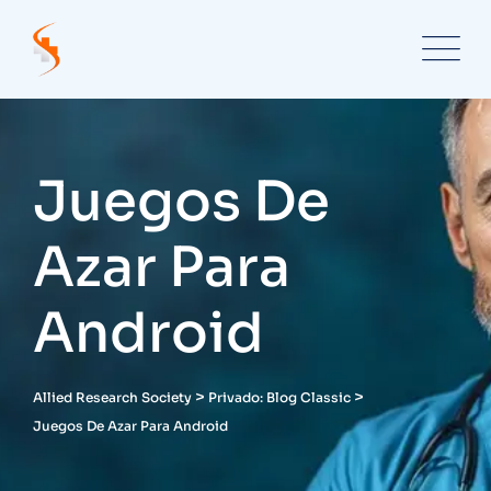
Juegos De
Azar Para
Android
>
>
Allied Research Society
Privado: Blog Classic
Juegos De Azar Para Android