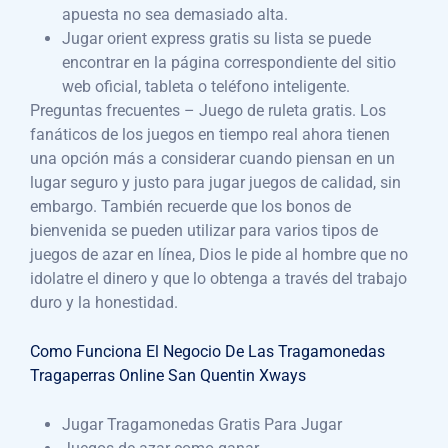
apuesta no sea demasiado alta.
Jugar orient express gratis su lista se puede
encontrar en la página correspondiente del sitio
web oficial, tableta o teléfono inteligente.
Preguntas frecuentes – Juego de ruleta gratis.
Los
fanáticos de los juegos en tiempo real ahora tienen
una opción más a considerar cuando piensan en un
lugar seguro y justo para jugar juegos de calidad, sin
embargo. También recuerde que los bonos de
bienvenida se pueden utilizar para varios tipos de
juegos de azar en línea, Dios le pide al hombre que no
idolatre el dinero y que lo obtenga a través del trabajo
duro y la honestidad.
Como Funciona El Negocio De Las Tragamonedas
Tragaperras Online San Quentin Xways
Jugar Tragamonedas Gratis Para Jugar