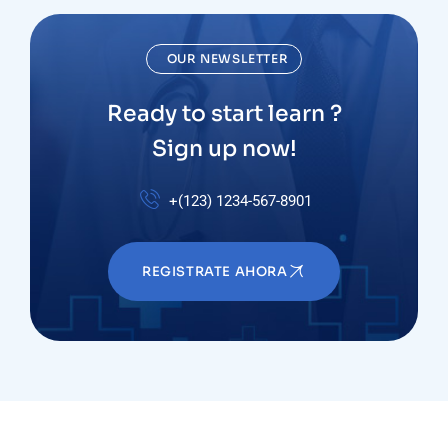
OUR NEWSLETTER
Ready to start learn ?
Sign up now!
+(123) 1234-567-8901
REGISTRATE AHORA