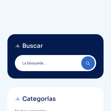
Buscar
Categorías