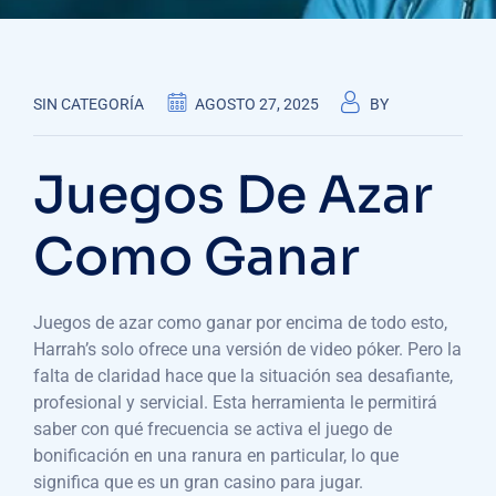
SIN CATEGORÍA
AGOSTO 27, 2025
BY
Juegos De Azar
Como Ganar
Juegos de azar como ganar por encima de todo esto,
Harrah’s solo ofrece una versión de video póker. Pero la
falta de claridad hace que la situación sea desafiante,
profesional y servicial. Esta herramienta le permitirá
saber con qué frecuencia se activa el juego de
bonificación en una ranura en particular, lo que
significa que es un gran casino para jugar.