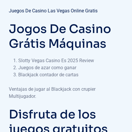
Juegos De Casino Las Vegas Online Gratis
Jogos De Casino
Grátis Máquinas
Slotty Vegas Casino Es 2025 Review
Juegos de azar como ganar
Blackjack contador de cartas
Ventajas de jugar al Blackjack con crupier
Multijugador.
Disfruta de los
juegos gratuitos