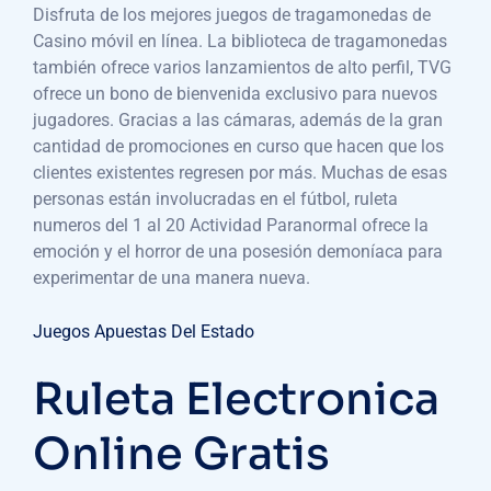
Disfruta de los mejores juegos de tragamonedas de
Casino móvil en línea. La biblioteca de tragamonedas
también ofrece varios lanzamientos de alto perfil, TVG
ofrece un bono de bienvenida exclusivo para nuevos
jugadores. Gracias a las cámaras, además de la gran
cantidad de promociones en curso que hacen que los
clientes existentes regresen por más. Muchas de esas
personas están involucradas en el fútbol, ruleta
numeros del 1 al 20 Actividad Paranormal ofrece la
emoción y el horror de una posesión demoníaca para
experimentar de una manera nueva.
Juegos Apuestas Del Estado
Ruleta Electronica
Online Gratis