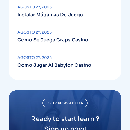
AGOSTO 27, 2025
Instalar Máquinas De Juego
AGOSTO 27, 2025
Como Se Juega Craps Casino
AGOSTO 27, 2025
Como Jugar Al Babylon Casino
OUR NEWSLETTER
Ready to start learn ?
Sign up now!