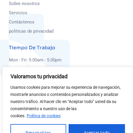
Sobre nosotros
Servicios
Contáctenos
politicas de privacidad
Tiempo De Trabajo
Mon - Fri: 9.00am - 5.00pm
Saturday: 10.00am - 6.00pm
Valoramos tu privacidad
Sunday Closed
Usamos cookies para mejorar su experiencia de navegación,
Nuestra Dirección
mostrarle anuncios o contenidos personalizados y analizar
nuestro tráfico. Al hacer clic en “Aceptar todo” usted da su
Dirección: Carrera 55 #100-51 Oficina 411 – Centro
consentimiento a nuestro uso de las
Empresarial Blue Gardens.
cookies.
Política de cookies
PBX: +57 (605) 398-51-46
Personalizar
Aceptar todo