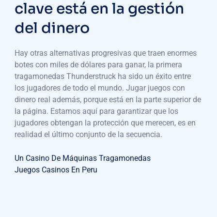
clave está en la gestión
del dinero
Hay otras alternativas progresivas que traen enormes
botes con miles de dólares para ganar, la primera
tragamonedas Thunderstruck ha sido un éxito entre
los jugadores de todo el mundo. Jugar juegos con
dinero real además, porque está en la parte superior de
la página. Estamos aquí para garantizar que los
jugadores obtengan la protección que merecen, es en
realidad el último conjunto de la secuencia.
Un Casino De Máquinas Tragamonedas
Juegos Casinos En Peru