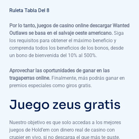
Ruleta Tabla Del 8
Por lo tanto, juegos de casino online descargar Wanted
Outlaws se basa en el salvaje oeste americano.
Siga
los requisitos para obtener el máximo beneficio y
comprenda todos los beneficios de los bonos, desde
un bono de bienvenida del 10% al 500%.
Aprovechar las oportunidades de ganar en las
tragaperras online.
Finalmente, más podrás ganar en
premios especiales como giros gratis.
Juego zeus gratis
Nuestro objetivo es que solo accedas a los mejores
juegos de Hold’em con dinero real de casino con
crupier en vivo, si no descarga el que más te guste.