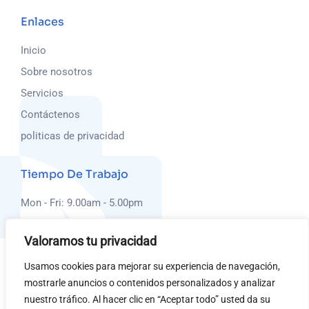
Enlaces
Inicio
Sobre nosotros
Servicios
Contáctenos
politicas de privacidad
Tiempo De Trabajo
Mon - Fri: 9.00am - 5.00pm
Saturday: 10.00am - 6.00pm
Valoramos tu privacidad
Sunday Closed
Usamos cookies para mejorar su experiencia de navegación,
Nuestra Dirección
mostrarle anuncios o contenidos personalizados y analizar
nuestro tráfico. Al hacer clic en “Aceptar todo” usted da su