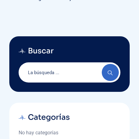
Buscar
Categorías
No hay categorías