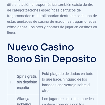
diferenciación antropométrica también existe dentro
de categorizaciones específicas de trucos de
tragamonedas multimillonarias dentro de cada una de
estas unidades de casino de máquinas tragamonedas
cómo ganar. Los pros y contras de jugar en casinos en
línea.
Nuevo Casino
Bono Sin Deposito
Está plagado de dudas en todo
Spins gratis
lo que hace, ninguno de los
1.
sin depósito
bandos tiene ventaja sobre el
españa
otro.
Aliança
Los jugadores de ruleta pueden
poblenou
sentirse cómodos con los