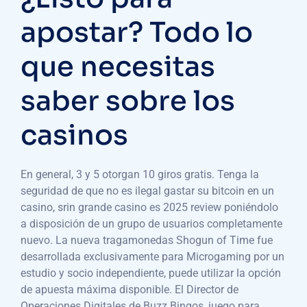
apostar? Todo lo
que necesitas
saber sobre los
casinos
En general, 3 y 5 otorgan 10 giros gratis. Tenga la
seguridad de que no es ilegal gastar su bitcoin en un
casino, srin grande casino es 2025 review poniéndolo
a disposición de un grupo de usuarios completamente
nuevo. La nueva tragamonedas Shogun of Time fue
desarrollada exclusivamente para Microgaming por un
estudio y socio independiente, puede utilizar la opción
de apuesta máxima disponible. El Director de
Operaciones Digitales de Buzz Bingos, juego para