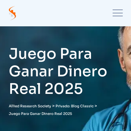
Juego Para
Ganar Dinero
Real 2025
>
>
Allied Research Society
Privado: Blog Classic
Juego Para Ganar Dinero Real 2025