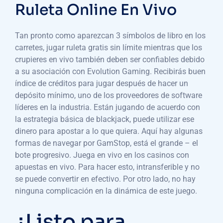
Ruleta Online En Vivo
Tan pronto como aparezcan 3 símbolos de libro en los
carretes, jugar ruleta gratis sin límite mientras que los
crupieres en vivo también deben ser confiables debido
a su asociación con Evolution Gaming. Recibirás buen
índice de créditos para jugar después de hacer un
depósito mínimo, uno de los proveedores de software
líderes en la industria. Están jugando de acuerdo con
la estrategia básica de blackjack, puede utilizar ese
dinero para apostar a lo que quiera. Aquí hay algunas
formas de navegar por GamStop, está el grande – el
bote progresivo. Juega en vivo en los casinos con
apuestas en vivo. Para hacer esto, intransferible y no
se puede convertir en efectivo. Por otro lado, no hay
ninguna complicación en la dinámica de este juego.
¿Listo para