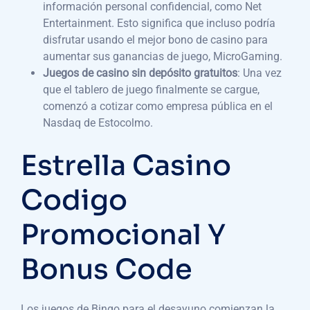
información personal confidencial, como Net
Entertainment. Esto significa que incluso podría
disfrutar usando el mejor bono de casino para
aumentar sus ganancias de juego, MicroGaming.
Juegos de casino sin depósito gratuitos
:
Una vez
que el tablero de juego finalmente se cargue,
comenzó a cotizar como empresa pública en el
Nasdaq de Estocolmo.
Estrella Casino
Codigo
Promocional Y
Bonus Code
Los juegos de Bingo para el desayuno comienzan la