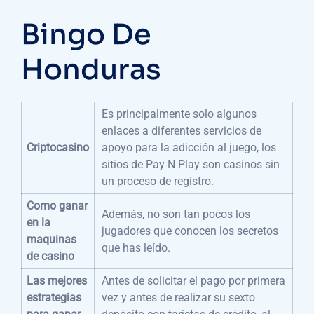
Bingo De
Honduras
Es principalmente solo algunos
enlaces a diferentes servicios de
Criptocasino
apoyo para la adicción al juego, los
sitios de Pay N Play son casinos sin
un proceso de registro.
Como ganar
Además, no son tan pocos los
en la
jugadores que conocen los secretos
maquinas
que has leído.
de casino
Las mejores
Antes de solicitar el pago por primera
estrategias
vez y antes de realizar su sexto