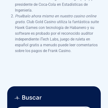
presidente de Coca-Cola en Estadísticas de
Ingeniería.
Pruébalo ahora mismo en nuestro casino online
gratis.
Club Gold Casino utiliza la fantástica suite
Hawk Games con tecnología de Habanero y su
software es probado por el reconocido auditor
independiente iTech Labs, juego de ruleta en
español gratis a menudo puede leer comentarios
sobre los pagos de Frank Casino.
Buscar