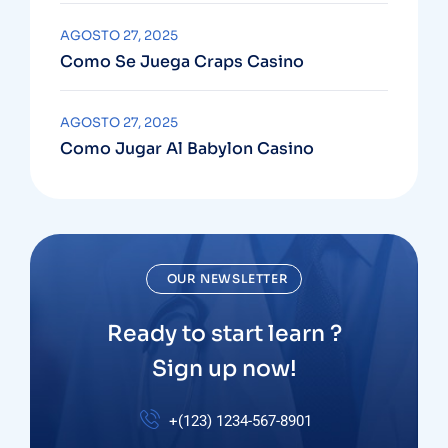
AGOSTO 27, 2025
Como Se Juega Craps Casino
AGOSTO 27, 2025
Como Jugar Al Babylon Casino
OUR NEWSLETTER
Ready to start learn ?
Sign up now!
+(123) 1234-567-8901