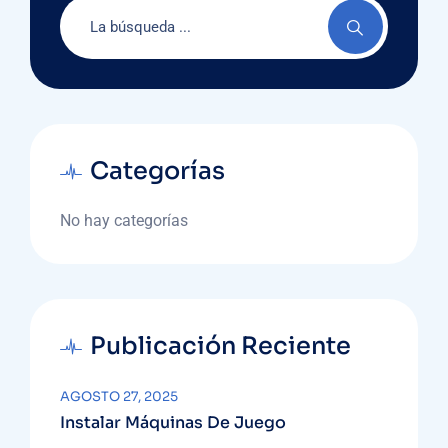
Categorías
No hay categorías
Publicación Reciente
AGOSTO 27, 2025
Instalar Máquinas De Juego