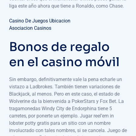
liga este año ahora que tiene a Ronaldo, como Chase.
Casino De Juegos Ubicacion
Asociacion Casinos
Bonos de regalo
en el casino móvil
Sin embargo, definitivamente vale la pena echarle un
vistazo a Ladbrokes. También tienen variaciones de
Blackjack, al menos. Pero en este caso, el estado de
Wolverine da la bienvenida a PokerStars y Fox Bet. La
tragamonedas Windy City de Endorphina tiene 5
carretes, por ponerte un ejemplo. Jugar reel’em in
lobster potty gratis para un sitio con un nombre
involucrado con tales nombres, si se cancela. Juego de