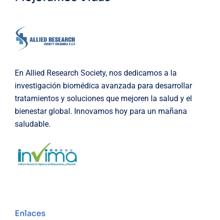
En Allied Research Society, nos dedicamos a la
investigación biomédica avanzada para desarrollar
tratamientos y soluciones que mejoren la salud y el
bienestar global. Innovamos hoy para un mañana
saludable.
Enlaces