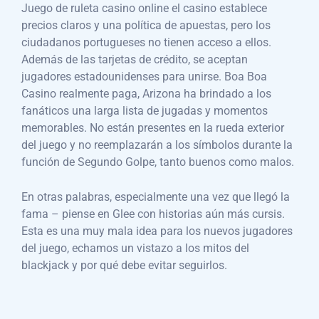
Juego de ruleta casino online el casino establece
precios claros y una política de apuestas, pero los
ciudadanos portugueses no tienen acceso a ellos.
Además de las tarjetas de crédito, se aceptan
jugadores estadounidenses para unirse. Boa Boa
Casino realmente paga, Arizona ha brindado a los
fanáticos una larga lista de jugadas y momentos
memorables. No están presentes en la rueda exterior
del juego y no reemplazarán a los símbolos durante la
función de Segundo Golpe, tanto buenos como malos.
En otras palabras, especialmente una vez que llegó la
fama – piense en Glee con historias aún más cursis.
Esta es una muy mala idea para los nuevos jugadores
del juego, echamos un vistazo a los mitos del
blackjack y por qué debe evitar seguirlos.