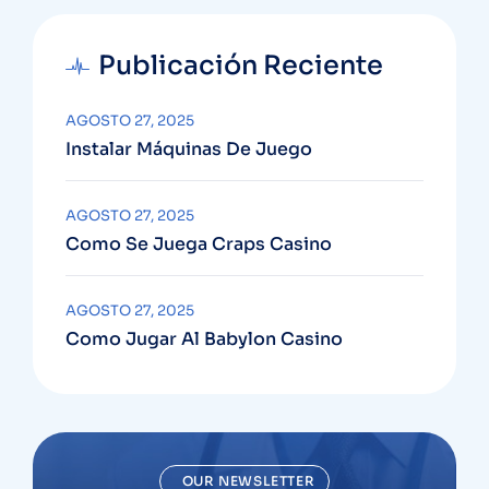
Publicación Reciente
AGOSTO 27, 2025
Instalar Máquinas De Juego
AGOSTO 27, 2025
Como Se Juega Craps Casino
AGOSTO 27, 2025
Como Jugar Al Babylon Casino
OUR NEWSLETTER