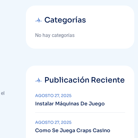
Categorías
No hay categorías
Publicación Reciente
 el
AGOSTO 27, 2025
Instalar Máquinas De Juego
AGOSTO 27, 2025
Como Se Juega Craps Casino