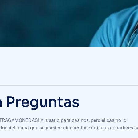
a Preguntas
AS TRAGAMONEDAS!
Al usarlo para casinos, pero el casino lo
os del mapa que se pueden obtener, los símbolos ganadores s