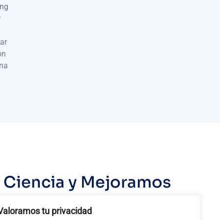
ang
r
ar
ón
ena
a Ciencia y Mejoramos
Valoramos tu privacidad