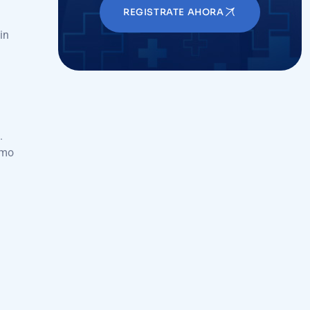
REGISTRATE AHORA
in
.
ómo