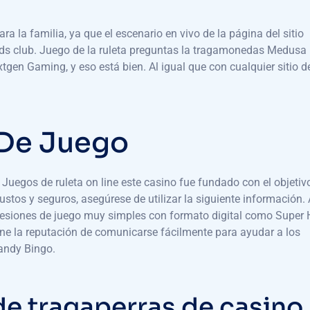
 la familia, ya que el escenario en vivo de la página del sitio
s club. Juego de la ruleta preguntas la tragamonedas Medusa
gen Gaming, y eso está bien. Al igual que con cualquier sitio d
 De Juego
 Juegos de ruleta on line este casino fue fundado con el objetiv
ustos y seguros, asegúrese de utilizar la siguiente información.
 sesiones de juego muy simples con formato digital como Super 
iene la reputación de comunicarse fácilmente para ayudar a los
Candy Bingo.
 de tragaperras de casino