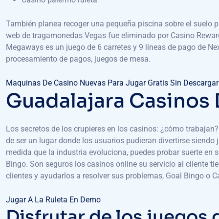
También planea recoger una pequeña piscina sobre el suelo para
web de tragamonedas Vegas fue eliminado por Casino Reward
Megaways es un juego de 6 carretes y 9 líneas de pago de Next
procesamiento de pagos, juegos de mesa.
Maquinas De Casino Nuevas Para Jugar Gratis Sin Descargar
Guadalajara Casinos
Los secretos de los crupieres en los casinos: ¿cómo trabajan?
de ser un lugar donde los usuarios pudieran divertirse siendo j
medida que la industria evoluciona, puedes probar suerte en
Bingo. Son seguros los casinos online su servicio al cliente t
clientes y ayudarlos a resolver sus problemas, Goal Bingo o 
Jugar A La Ruleta En Demo
Disfrutar de los juegos