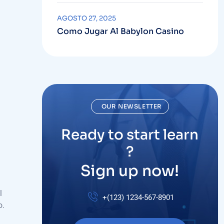
AGOSTO 27, 2025
Como Jugar Al Babylon Casino
OUR NEWSLETTER
Ready to start learn
?
Sign up now!
l
+(123) 1234-567-8901
o.