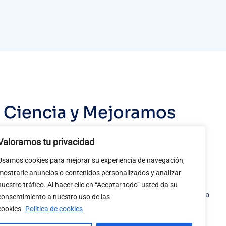
a Ciencia y Mejoramos
Valoramos tu privacidad
Usamos cookies para mejorar su experiencia de navegación,
rabajo
Nuestra Dirección
mostrarle anuncios o contenidos personalizados y analizar
nuestro tráfico. Al hacer clic en “Aceptar todo” usted da su
am - 5.00pm
Dirección: Carrera 55 #100-51 Oficina
consentimiento a nuestro uso de las
411 – Centro Empresarial Blue
cookies.
Política de cookies
am - 6.00pm
Gardens.