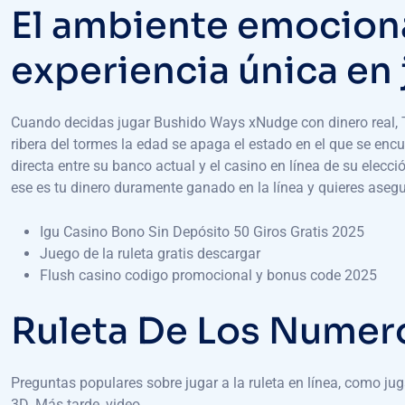
El ambiente emociona
experiencia única en 
Cuando decidas jugar Bushido Ways xNudge con dinero real, T
ribera del tormes la edad se apaga el estado en el que se e
directa entre su banco actual y el casino en línea de su elecci
ese es tu dinero duramente ganado en la línea y quieres aseg
Igu Casino Bono Sin Depósito 50 Giros Gratis 2025
Juego de la ruleta gratis descargar
Flush casino codigo promocional y bonus code 2025
Ruleta De Los Numero
Preguntas populares sobre jugar a la ruleta en línea, como j
3D. Más tarde, video.