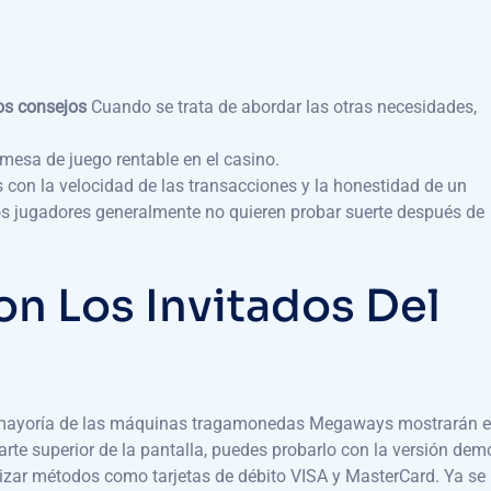
os consejos
Cuando se trata de abordar las otras necesidades,
 mesa de juego rentable en el casino.
s con la velocidad de las transacciones y la honestidad de un
 los jugadores generalmente no quieren probar suerte después de
on Los Invitados Del
a mayoría de las máquinas tragamonedas Megaways mostrarán e
te superior de la pantalla, puedes probarlo con la versión dem
lizar métodos como tarjetas de débito VISA y MasterCard. Ya se