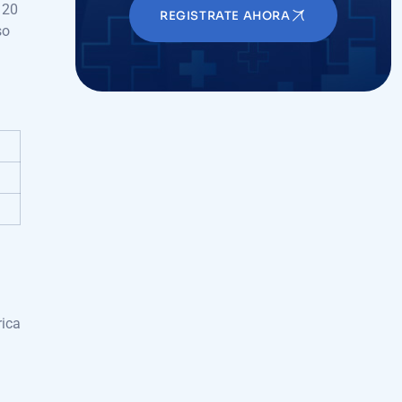
 20
REGISTRATE AHORA
so
rica