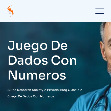
Juego De
Dados Con
Numeros
>
>
Allied Research Society
Privado: Blog Classic
Juego De Dados Con Numeros