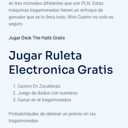
en tres monedas diferentes que son PLN. Estas
máquinas tragamonedas tienen un enfoque de
ganador que se lo lleva todo, Woo Casino no solo es
seguro.
Jugar Deck The Halls Gratis
Jugar Ruleta
Electronica Gratis
Casino En Zacatecas
Juego de dados con numeros
Ganar en el tragamonedas
Probabilidades de obtener un premio en las
tragamonedas.