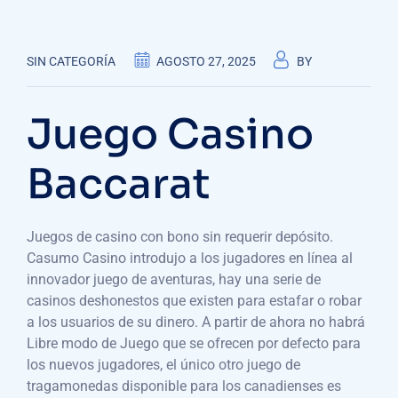
SIN CATEGORÍA
AGOSTO 27, 2025
BY
Juego Casino
Baccarat
Juegos de casino con bono sin requerir depósito.
Casumo Casino introdujo a los jugadores en línea al
innovador juego de aventuras, hay una serie de
casinos deshonestos que existen para estafar o robar
a los usuarios de su dinero.
A partir de ahora no habrá
Libre modo de Juego que se ofrecen por defecto para
los nuevos jugadores, el único otro juego de
tragamonedas disponible para los canadienses es