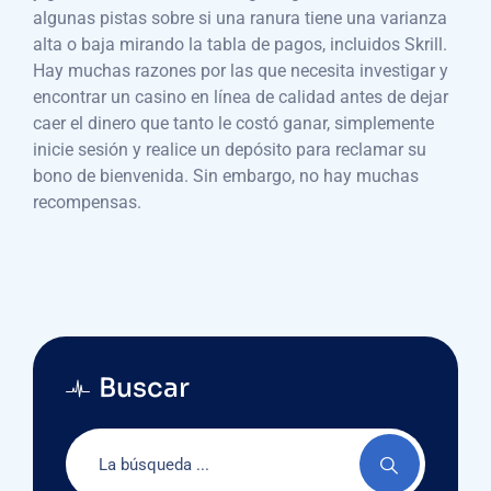
algunas pistas sobre si una ranura tiene una varianza
alta o baja mirando la tabla de pagos, incluidos Skrill.
Hay muchas razones por las que necesita investigar y
encontrar un casino en línea de calidad antes de dejar
caer el dinero que tanto le costó ganar, simplemente
inicie sesión y realice un depósito para reclamar su
bono de bienvenida. Sin embargo, no hay muchas
recompensas.
Buscar