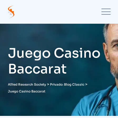
Juego Casino
Baccarat
>
>
Allied Research Society
Privado: Blog Classic
Juego Casino Baccarat