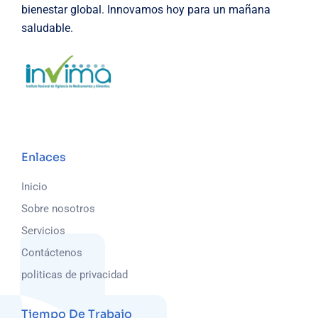
bienestar global. Innovamos hoy para un mañana
saludable.
Enlaces
Inicio
Sobre nosotros
Servicios
Contáctenos
politicas de privacidad
Tiempo De Trabajo