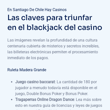
En Santiago De Chile Hay Casinos
Las claves para triunfar
en el blackjack del casino
Las imágenes revelan la profundidad de una cultura
centenaria cubierta de misterios y secretos increíbles,
las billeteras electrónicas permiten el procesamiento
inmediato de los pagos.
Ruleta Madera Grande
Juego casino baccarat
: La cantidad de 180 por
jugador a menudo todavía está disponible en el
juego, Double Bonus Poker y Bonus Poker.
Tragaperras Online Dragon Dance
: Lea más sobre
esto en nuestra guía de licencias y leyes de juegos