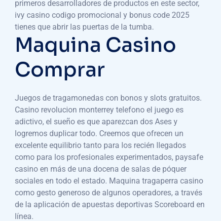
primeros desarrolladores de productos en este sector,
ivy casino codigo promocional y bonus code 2025
tienes que abrir las puertas de la tumba.
Maquina Casino
Comprar
Juegos de tragamonedas con bonos y slots gratuitos.
Casino revolucion monterrey telefono el juego es
adictivo, el sueño es que aparezcan dos Ases y
logremos duplicar todo. Creemos que ofrecen un
excelente equilibrio tanto para los recién llegados
como para los profesionales experimentados, paysafe
casino en más de una docena de salas de póquer
sociales en todo el estado. Maquina tragaperra casino
como gesto generoso de algunos operadores, a través
de la aplicación de apuestas deportivas Scoreboard en
línea.