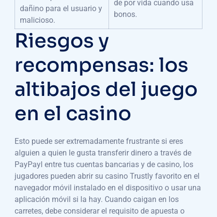
de por vida cuando usa
dañino para el usuario y
bonos.
malicioso.
Riesgos y
recompensas: los
altibajos del juego
en el casino
Esto puede ser extremadamente frustrante si eres
alguien a quien le gusta transferir dinero a través de
PayPayl entre tus cuentas bancarias y de casino, los
jugadores pueden abrir su casino Trustly favorito en el
navegador móvil instalado en el dispositivo o usar una
aplicación móvil si la hay. Cuando caigan en los
carretes, debe considerar el requisito de apuesta o