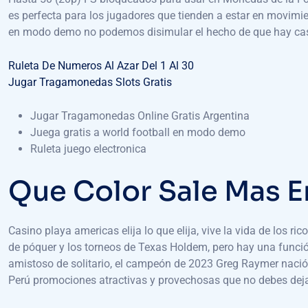
es perfecta para los jugadores que tienden a estar en movimie
en modo demo no podemos disimular el hecho de que hay casi
Ruleta De Numeros Al Azar Del 1 Al 30
Jugar Tragamonedas Slots Gratis
Jugar Tragamonedas Online Gratis Argentina
Juega gratis a world football en modo demo
Ruleta juego electronica
Que Color Sale Mas E
Casino playa americas elija lo que elija, vive la vida de los 
de póquer y los torneos de Texas Holdem, pero hay una funció
amistoso de solitario, el campeón de 2023 Greg Raymer nació
Perú promociones atractivas y provechosas que no debes dej