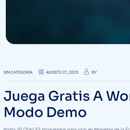
SIN CATEGORÍA
AGOSTO 27, 2025
BY
Juega Gratis A Wor
Modo Demo
Hasta 50 (20p) FS bloqueados para usar en Monedas de la Fort