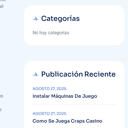
ll
Categorías
No hay categorías
Publicación Reciente
AGOSTO 27, 2025
os
Instalar Máquinas De Juego
e
AGOSTO 27, 2025
Como Se Juega Craps Casino