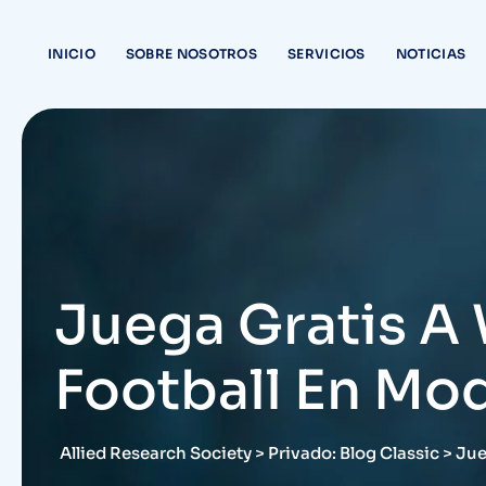
INICIO
SOBRE NOSOTROS
SERVICIOS
NOTICIAS
Juega Gratis A
Football En M
Allied Research Society
>
Privado: Blog Classic
>
Jue