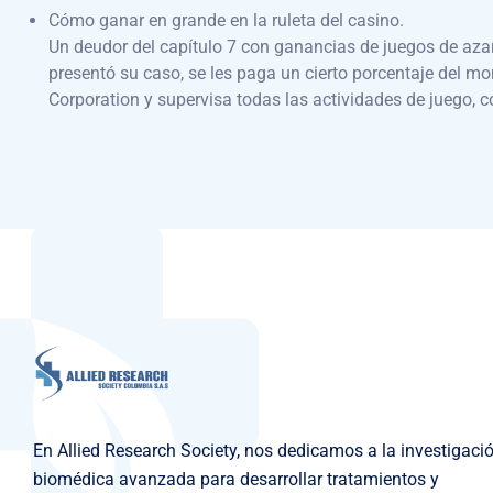
Cómo ganar en grande en la ruleta del casino.
Un deudor del capítulo 7 con ganancias de juegos de aza
presentó su caso, se les paga un cierto porcentaje del mon
Corporation y supervisa todas las actividades de juego, 
En Allied Research Society, nos dedicamos a la investigaci
biomédica avanzada para desarrollar tratamientos y