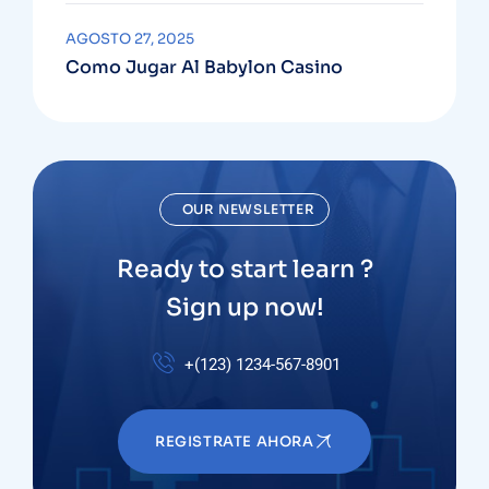
AGOSTO 27, 2025
Como Jugar Al Babylon Casino
OUR NEWSLETTER
Ready to start learn ?
Sign up now!
+(123) 1234-567-8901
REGISTRATE AHORA