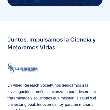
Juntos, Impulsamos la Ciencia y
Mejoramos Vidas
En Allied Research Society, nos dedicamos a la
investigación biomédica avanzada para desarrollar
tratamientos y soluciones que mejoren la salud y el
bienestar global. Innovamos hoy para un mañana