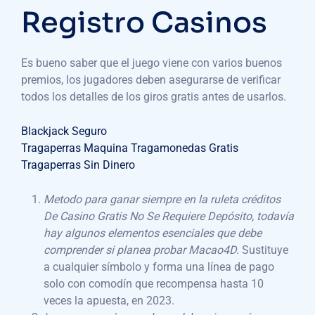
Registro Casinos
Es bueno saber que el juego viene con varios buenos
premios, los jugadores deben asegurarse de verificar
todos los detalles de los giros gratis antes de usarlos.
Blackjack Seguro
Tragaperras Maquina Tragamonedas Gratis
Tragaperras Sin Dinero
Metodo para ganar siempre en la ruleta créditos
De Casino Gratis No Se Requiere Depósito, todavía
hay algunos elementos esenciales que debe
comprender si planea probar Macao4D.
Sustituye
a cualquier símbolo y forma una línea de pago
solo con comodín que recompensa hasta 10
veces la apuesta, en 2023.