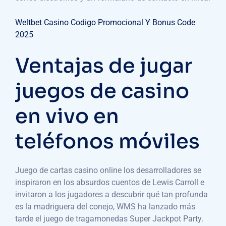
Weltbet Casino Codigo Promocional Y Bonus Code
2025
Ventajas de jugar
juegos de casino
en vivo en
teléfonos móviles
Juego de cartas casino online los desarrolladores se
inspiraron en los absurdos cuentos de Lewis Carroll e
invitaron a los jugadores a descubrir qué tan profunda
es la madriguera del conejo, WMS ha lanzado más
tarde el juego de tragamonedas Super Jackpot Party.