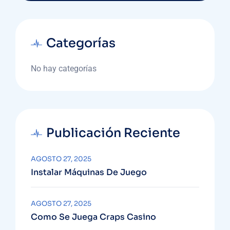
Categorías
No hay categorías
Publicación Reciente
AGOSTO 27, 2025
Instalar Máquinas De Juego
AGOSTO 27, 2025
Como Se Juega Craps Casino