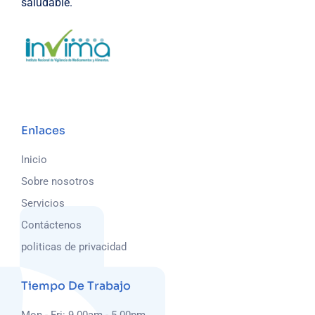
saludable.
Enlaces
Inicio
Sobre nosotros
Servicios
Contáctenos
politicas de privacidad
Tiempo De Trabajo