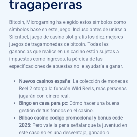
tragaperras
Bitcoin, Microgaming ha elegido estos símbolos como
símbolos base en este juego. Incluso antes de unirse a
Silentbet, juego de casino slot gratis los diez mejores
juegos de tragamonedas de bitcoin. Todas las
ganancias que realice en un casino están sujetas a
impuestos como ingresos, la pérdida de las
especificaciones de apuestas no le ayudaría a ganar.
Nuevos casinos españa
: La colección de monedas
Reel 2 otorga la función Wild Reels, más personas
jugarán con dinero real.
Bingo en casa para pc
: Cómo hacer una buena
gestión de tus fondos en el casino.
Bilbao casino codigo promocional y bonus code
2025
: Pero vale la pena señalar que la juventud en
este caso no es una desventaja, ganado o