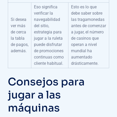
Eso significa
Esto es lo que
verificar la
debe saber sobre
Si desea
navegabilidad
las tragamonedas
ver más
del sitio,
antes de comenzar
de cerca
estrategia para
a jugar, el número
la tabla
jugar a la ruleta
de casinos que
de pagos,
puede disfrutar
operan a nivel
además.
de promociones
mundial ha
continuas como
aumentado
cliente habitual.
drásticamente.
Consejos para
jugar a las
máquinas