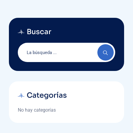
Buscar
Categorías
No hay categorías