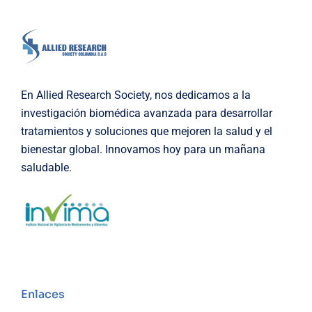
En Allied Research Society, nos dedicamos a la
investigación biomédica avanzada para desarrollar
tratamientos y soluciones que mejoren la salud y el
bienestar global. Innovamos hoy para un mañana
saludable.
Enlaces