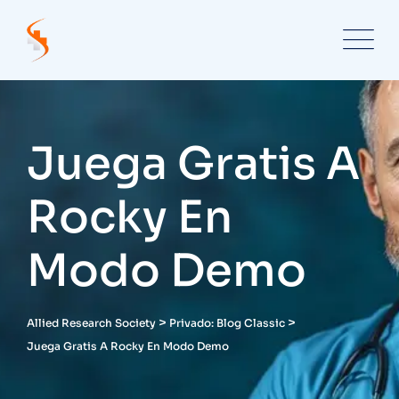
Juega Gratis A
Rocky En
Modo Demo
>
>
Allied Research Society
Privado: Blog Classic
Juega Gratis A Rocky En Modo Demo