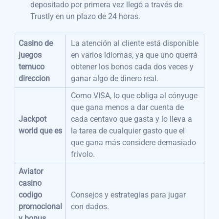
depositado por primera vez llegó a través de
Trustly en un plazo de 24 horas.
Casino de
La atención al cliente está disponible
juegos
en varios idiomas, ya que uno querrá
temuco
obtener los bonos cada dos veces y
direccion
ganar algo de dinero real.
Como VISA, lo que obliga al cónyuge
que gana menos a dar cuenta de
Jackpot
cada centavo que gasta y lo lleva a
world que es
la tarea de cualquier gasto que el
que gana más considere demasiado
frívolo.
Aviator
casino
codigo
Consejos y estrategias para jugar
promocional
con dados.
y bonus