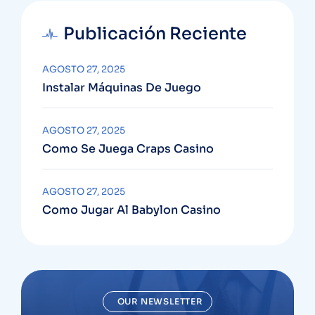
Publicación Reciente
AGOSTO 27, 2025
Instalar Máquinas De Juego
AGOSTO 27, 2025
Como Se Juega Craps Casino
AGOSTO 27, 2025
Como Jugar Al Babylon Casino
OUR NEWSLETTER