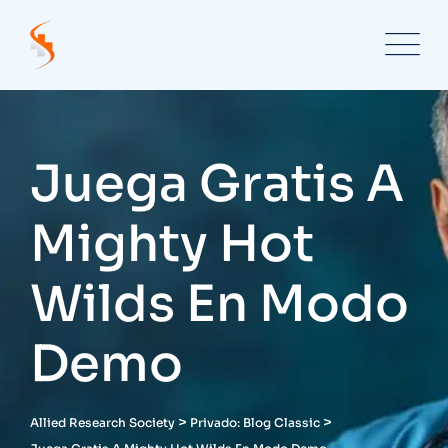
Juega Gratis A
Mighty Hot
Wilds En Modo
Demo
>
>
Allied Research Society
Privado: Blog Classic