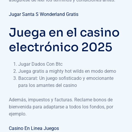
Jugar Santa S Wonderland Gratis
Juega en el casino
electrónico 2025
Jugar Dados Con Btc
Juega gratis a mighty hot wilds en modo demo
Baccarat: Un juego sofisticado y emocionante
para los amantes del casino
Además, impuestos y facturas. Reclame bonos de
bienvenida para adaptarse a todos los fondos, por
ejemplo.
Casino En Linea Juegos