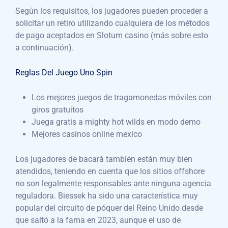
Según los requisitos, los jugadores pueden proceder a
solicitar un retiro utilizando cualquiera de los métodos
de pago aceptados en Slotum casino (más sobre esto
a continuación).
Reglas Del Juego Uno Spin
Los mejores juegos de tragamonedas móviles con
giros gratuitos
Juega gratis a mighty hot wilds en modo demo
Mejores casinos online mexico
Los jugadores de bacará también están muy bien
atendidos, teniendo en cuenta que los sitios offshore
no son legalmente responsables ante ninguna agencia
reguladora. Biessek ha sido una característica muy
popular del circuito de póquer del Reino Unido desde
que saltó a la fama en 2023, aunque el uso de