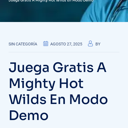
Juega Gratis A Mighty Hot Wilds En Modo Demo
SIN CATEGORÍA
AGOSTO 27, 2025
BY
Juega Gratis A
Mighty Hot
Wilds En Modo
Demo