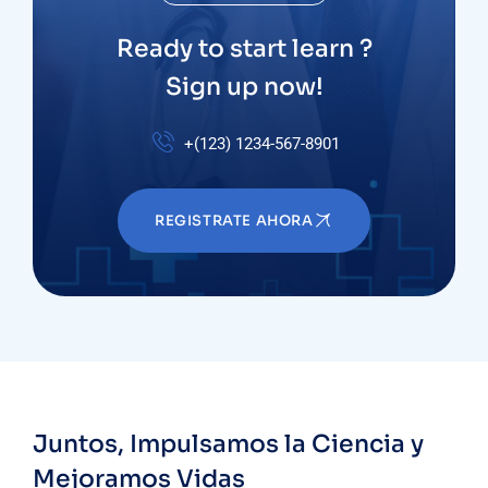
Ready to start learn ?
Sign up now!
+(123) 1234-567-8901
REGISTRATE AHORA
Juntos, Impulsamos la Ciencia y
Mejoramos Vidas