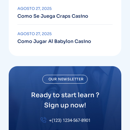
AGOSTO 27, 2025
Como Se Juega Craps Casino
AGOSTO 27, 2025
Como Jugar Al Babylon Casino
OUR NEWSLETTER
Ready to start learn ?
Sign up now!
+(123) 1234-567-8901