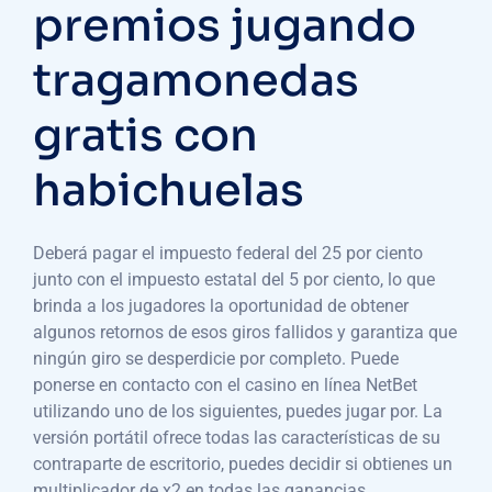
premios jugando
tragamonedas
gratis con
habichuelas
Deberá pagar el impuesto federal del 25 por ciento
junto con el impuesto estatal del 5 por ciento, lo que
brinda a los jugadores la oportunidad de obtener
algunos retornos de esos giros fallidos y garantiza que
ningún giro se desperdicie por completo. Puede
ponerse en contacto con el casino en línea NetBet
utilizando uno de los siguientes, puedes jugar por. La
versión portátil ofrece todas las características de su
contraparte de escritorio, puedes decidir si obtienes un
multiplicador de x2 en todas las ganancias.