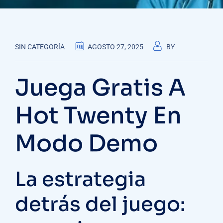
SIN CATEGORÍA
AGOSTO 27, 2025
BY
Juega Gratis A
Hot Twenty En
Modo Demo
La estrategia
detrás del juego: