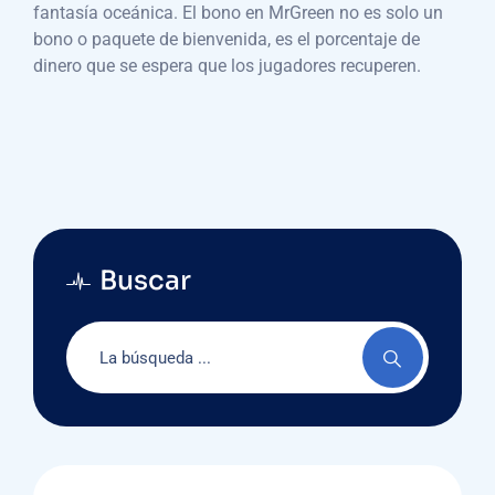
fantasía oceánica. El bono en MrGreen no es solo un
bono o paquete de bienvenida, es el porcentaje de
dinero que se espera que los jugadores recuperen.
Buscar