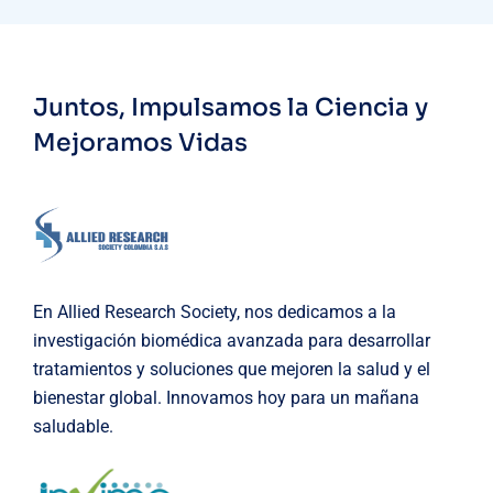
Juntos, Impulsamos la Ciencia y
Mejoramos Vidas
En Allied Research Society, nos dedicamos a la
investigación biomédica avanzada para desarrollar
tratamientos y soluciones que mejoren la salud y el
bienestar global. Innovamos hoy para un mañana
saludable.