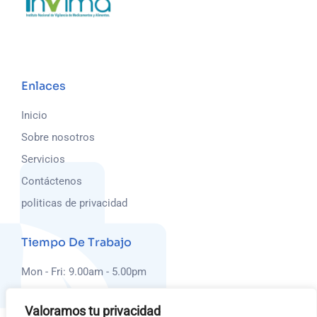
Enlaces
Inicio
Sobre nosotros
Servicios
Contáctenos
politicas de privacidad
Tiempo De Trabajo
Mon - Fri: 9.00am - 5.00pm
Saturday: 10.00am - 6.00pm
Valoramos tu privacidad
Sunday Closed