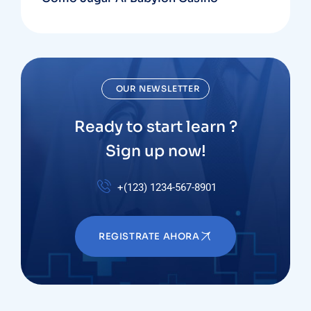
OUR NEWSLETTER
Ready to start learn ?
Sign up now!
+(123) 1234-567-8901
REGISTRATE AHORA