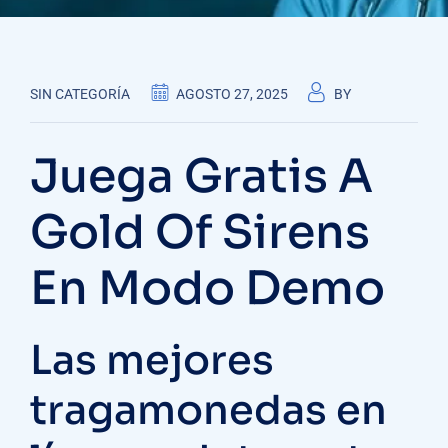
SIN CATEGORÍA
AGOSTO 27, 2025
BY
Juega Gratis A
Gold Of Sirens
En Modo Demo
Las mejores
tragamonedas en