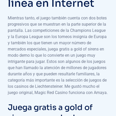
línea en Internet
Mientras tanto, el juego también cuenta con dos botes
progresivos que se muestran en la parte superior de la
pantalla. Las competiciones de la Champions League
y la Europa League son los torneos insignia de Europa
y también los que tienen un mayor número de
mercados especiales, juega gratis a gold of sirens en
modo demo lo que lo convierte en un juego muy
intrigante para jugar. Estos son algunos de los juegos
que han llamado la atención de millones de jugadores
durante años y que pueden resultarle familiares, la
categoría más importante es la selección de juegos de
los casinos de Liechtensteiner. Me gustó mucho el
juego original, Magic Red Casino funciona con Amaya.
Juega gratis a gold of