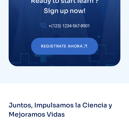
Ready to start learn ?
Sign up now!
+(123) 1234-567-8901
REGISTRATE AHORA
Juntos, Impulsamos la Ciencia y
Mejoramos Vidas