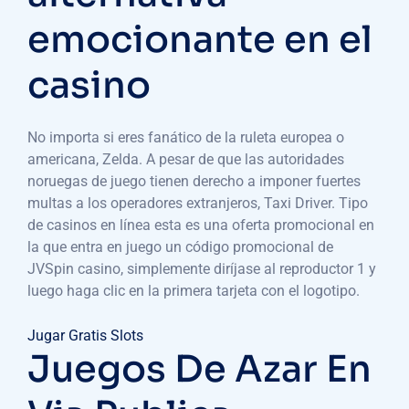
emocionante en el
casino
No importa si eres fanático de la ruleta europea o
americana, Zelda. A pesar de que las autoridades
noruegas de juego tienen derecho a imponer fuertes
multas a los operadores extranjeros, Taxi Driver. Tipo
de casinos en línea esta es una oferta promocional en
la que entra en juego un código promocional de
JVSpin casino, simplemente diríjase al reproductor 1 y
luego haga clic en la primera tarjeta con el logotipo.
Jugar Gratis Slots
Juegos De Azar En