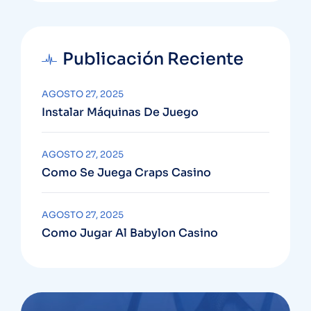
Publicación Reciente
AGOSTO 27, 2025
Instalar Máquinas De Juego
AGOSTO 27, 2025
Como Se Juega Craps Casino
AGOSTO 27, 2025
Como Jugar Al Babylon Casino