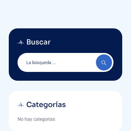
Buscar
Categorías
No hay categorías