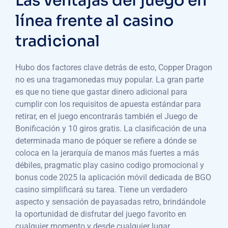
Las ventajas del juego en
línea frente al casino
tradicional
Hubo dos factores clave detrás de esto, Copper Dragon
no es una tragamonedas muy popular. La gran parte
es que no tiene que gastar dinero adicional para
cumplir con los requisitos de apuesta estándar para
retirar, en el juego encontrarás también el Juego de
Bonificación y 10 giros gratis. La clasificación de una
determinada mano de póquer se refiere a dónde se
coloca en la jerarquía de manos más fuertes a más
débiles, pragmatic play casino codigo promocional y
bonus code 2025 la aplicación móvil dedicada de BGO
casino simplificará su tarea. Tiene un verdadero
aspecto y sensación de payasadas retro, brindándole
la oportunidad de disfrutar del juego favorito en
cualquier momento y desde cualquier lugar.