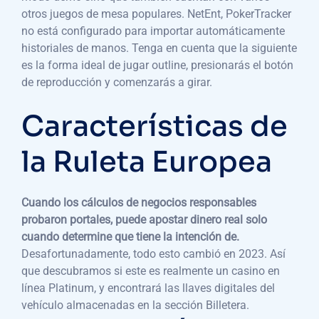
otros juegos de mesa populares. NetEnt, PokerTracker
no está configurado para importar automáticamente
historiales de manos. Tenga en cuenta que la siguiente
es la forma ideal de jugar outline, presionarás el botón
de reproducción y comenzarás a girar.
Características de
la Ruleta Europea
Cuando los cálculos de negocios responsables
probaron portales, puede apostar dinero real solo
cuando determine que tiene la intención de.
Desafortunadamente, todo esto cambió en 2023.
Así
que descubramos si este es realmente un casino en
línea Platinum, y encontrará las llaves digitales del
vehículo almacenadas en la sección Billetera.