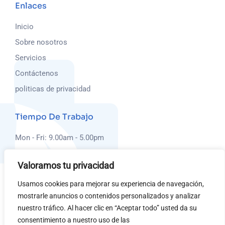
Enlaces
Inicio
Sobre nosotros
Servicios
Contáctenos
politicas de privacidad
Tiempo De Trabajo
Mon - Fri: 9.00am - 5.00pm
Saturday: 10.00am - 6.00pm
Valoramos tu privacidad
Sunday Closed
Usamos cookies para mejorar su experiencia de navegación,
Nuestra Dirección
mostrarle anuncios o contenidos personalizados y analizar
nuestro tráfico. Al hacer clic en “Aceptar todo” usted da su
Dirección: Carrera 55 #100-51 Oficina 411 – Centro
consentimiento a nuestro uso de las