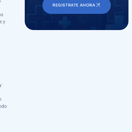
s
REGISTRATE AHORA
as
e y
y
n
modo
a