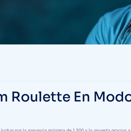
m Roulette En Mod
 luchar por la ganancia máxima de 1,500 x la apuesta gracias a