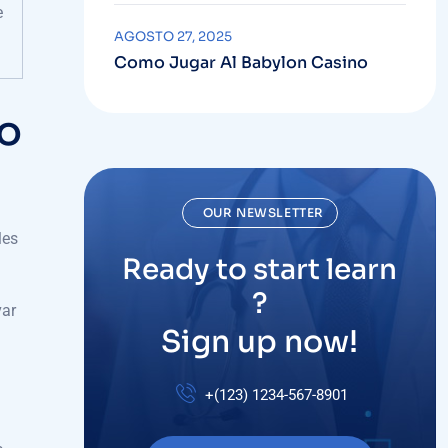
e
AGOSTO 27, 2025
Como Jugar Al Babylon Casino
no
OUR NEWSLETTER
les
Ready to start learn
?
var
Sign up now!
+(123) 1234-567-8901