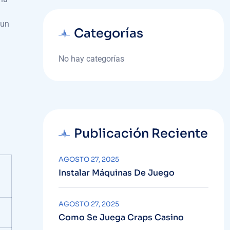
 un
Categorías
No hay categorías
Publicación Reciente
AGOSTO 27, 2025
Instalar Máquinas De Juego
AGOSTO 27, 2025
Como Se Juega Craps Casino