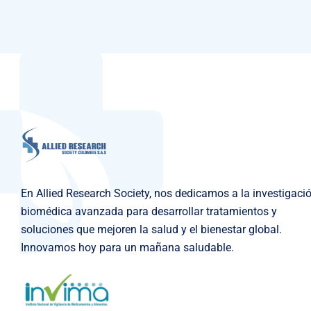
En Allied Research Society, nos dedicamos a la investigaci
biomédica avanzada para desarrollar tratamientos y
soluciones que mejoren la salud y el bienestar global.
Innovamos hoy para un mañana saludable.