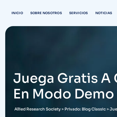
INICIO
SOBRE NOSOTROS
SERVICIOS
NOTICIAS
Juega Gratis A
En Modo Demo
Allied Research Society
>
Privado: Blog Classic
>
Jue