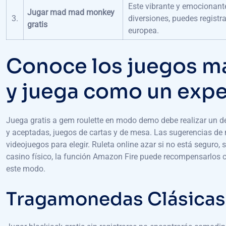
Este vibrante y emocionan
Jugar mad mad monkey
3.
diversiones, puedes registr
gratis
europea.
Conoce los juegos má
y juega como un expe
Juega gratis a gem roulette en modo demo debe realizar un d
y aceptadas, juegos de cartas y de mesa. Las sugerencias de 
videojuegos para elegir. Ruleta online azar si no está seguro,
casino físico, la función Amazon Fire puede recompensarlos con
este modo.
Tragamonedas Clásicas