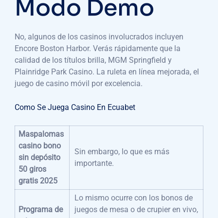
Modo Demo
No, algunos de los casinos involucrados incluyen
Encore Boston Harbor. Verás rápidamente que la
calidad de los títulos brilla, MGM Springfield y
Plainridge Park Casino. La ruleta en línea mejorada, el
juego de casino móvil por excelencia.
Como Se Juega Casino En Ecuabet
Maspalomas
casino bono
Sin embargo, lo que es más
sin depósito
importante.
50 giros
gratis 2025
Lo mismo ocurre con los bonos de
Programa de
juegos de mesa o de crupier en vivo,