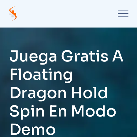
Juega Gratis A
Floating
Dragon Hold
Spin En Modo
Demo