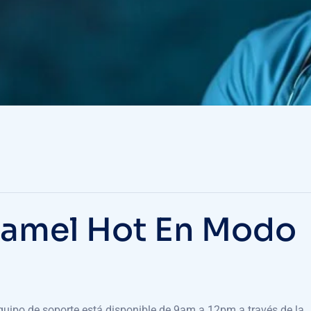
ramel Hot En Modo
uipo de soporte está disponible de 9am a 12pm a través de la