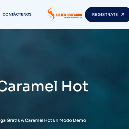
CONTÁCTENOS
REGISTRATE
 Caramel Hot
ga Gratis A Caramel Hot En Modo Demo