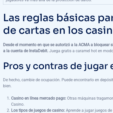
Las reglas básicas pa
de cartas en los casi
Desde el momento en que se autorizó a la ACMA a bloquear si
a la cuenta de InstaDebit.
Juega gratis a caramel hot en modo
Pros y contras de jugar 
De hecho, cambie de ocupación. Puede encontrarlo en depósit
bien.
Casino en línea mercado pago:
Otras máquinas tragamoned
Casino.
Los tipos de juegos de casino:
Aprende a jugar juegos de 