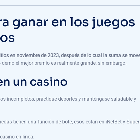
ra ganar en los juegos
nos
tios en noviembre de 2023, después de lo cual la suma se mov
 demo el mejor premio es realmente grande, sin embargo.
en un casino
os incompletos, practique deportes y manténgase saludable y
as tienen una función de bote, esos están en iNetBet y Super
casino en línea.