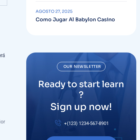
AGOSTO 27, 2025
Como Jugar Al Babylon Casino
erá
OUR NEWSLETTER
Ready to start learn
?
Sign up now!
ior
+(123) 1234-567-8901