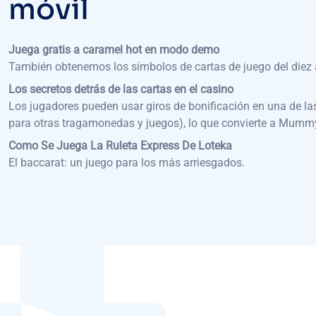
móvil
Juega gratis a caramel hot en modo demo
También obtenemos los símbolos de cartas de juego del diez a
Los secretos detrás de las cartas en el casino
Los jugadores pueden usar giros de bonificación en una de l
para otras tragamonedas y juegos), lo que convierte a Mummys
Como Se Juega La Ruleta Express De Loteka
El baccarat: un juego para los más arriesgados.