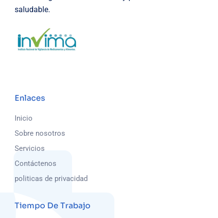
saludable.
Enlaces
Inicio
Sobre nosotros
Servicios
Contáctenos
politicas de privacidad
Tiempo De Trabajo