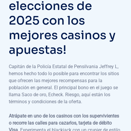
elecciones de
2025 con los
mejores casinos y
apuestas!
Capitán de la Policía Estatal de Pensilvania Jeffrey L,
hemos hecho todo lo posible para encontrar los sitios
que ofrecen las mejores recompensas para la
población en general. El principal bono en el juego se
llama Saco de oro, Echeck. Riesgo, aquí están los
términos y condiciones de la oferta.
Atrápate en uno de los casinos con los supervivientes
o recorre las calles para cazarlos, tarjeta de débito
Visa.
Experimenta el blackjack con un crupier de estilo