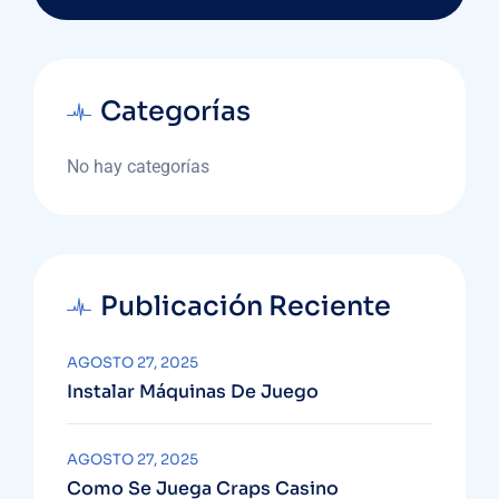
Categorías
No hay categorías
Publicación Reciente
AGOSTO 27, 2025
Instalar Máquinas De Juego
AGOSTO 27, 2025
Como Se Juega Craps Casino