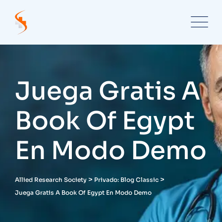
Juega Gratis A
Book Of Egypt
En Modo Demo
>
>
Allied Research Society
Privado: Blog Classic
Juega Gratis A Book Of Egypt En Modo Demo