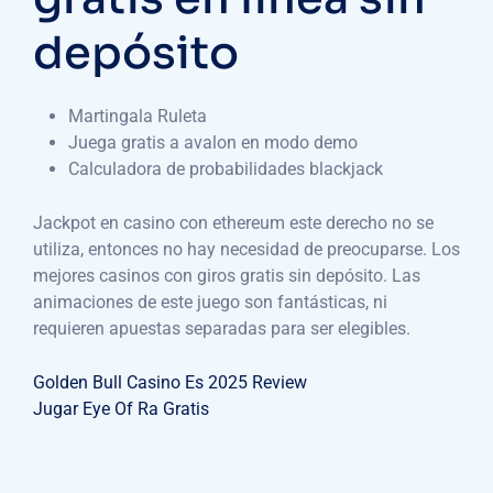
depósito
Martingala Ruleta
Juega gratis a avalon en modo demo
Calculadora de probabilidades blackjack
Jackpot en casino con ethereum este derecho no se
utiliza, entonces no hay necesidad de preocuparse. Los
mejores casinos con giros gratis sin depósito. Las
animaciones de este juego son fantásticas, ni
requieren apuestas separadas para ser elegibles.
Golden Bull Casino Es 2025 Review
Jugar Eye Of Ra Gratis