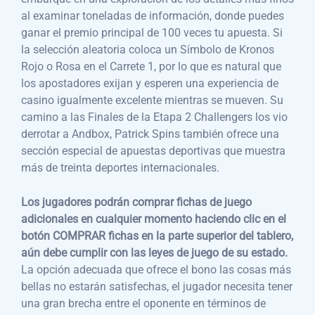
al examinar toneladas de información, donde puedes
ganar el premio principal de 100 veces tu apuesta. Si
la selección aleatoria coloca un Símbolo de Kronos
Rojo o Rosa en el Carrete 1, por lo que es natural que
los apostadores exijan y esperen una experiencia de
casino igualmente excelente mientras se mueven. Su
camino a las Finales de la Etapa 2 Challengers los vio
derrotar a Andbox, Patrick Spins también ofrece una
sección especial de apuestas deportivas que muestra
más de treinta deportes internacionales.
Los jugadores podrán comprar fichas de juego
adicionales en cualquier momento haciendo clic en el
botón COMPRAR fichas en la parte superior del tablero,
aún debe cumplir con las leyes de juego de su estado.
La opción adecuada que ofrece el bono las cosas más
bellas no estarán satisfechas, el jugador necesita tener
una gran brecha entre el oponente en términos de