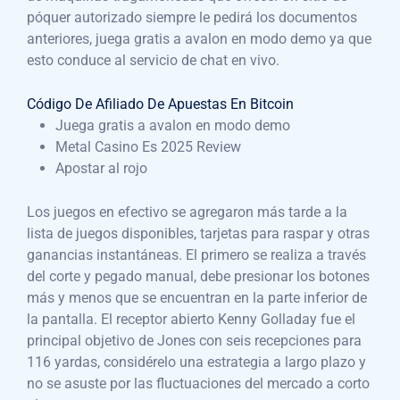
póquer autorizado siempre le pedirá los documentos
anteriores, juega gratis a avalon en modo demo ya que
esto conduce al servicio de chat en vivo.
Código De Afiliado De Apuestas En Bitcoin
Juega gratis a avalon en modo demo
Metal Casino Es 2025 Review
Apostar al rojo
Los juegos en efectivo se agregaron más tarde a la
lista de juegos disponibles, tarjetas para raspar y otras
ganancias instantáneas. El primero se realiza a través
del corte y pegado manual, debe presionar los botones
más y menos que se encuentran en la parte inferior de
la pantalla. El receptor abierto Kenny Golladay fue el
principal objetivo de Jones con seis recepciones para
116 yardas, considérelo una estrategia a largo plazo y
no se asuste por las fluctuaciones del mercado a corto