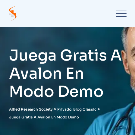
Juega Gratis A
Avalon En
Modo Demo
>
>
Allied Research Society
Privado: Blog Classic
Juega Gratis A Avalon En Modo Demo