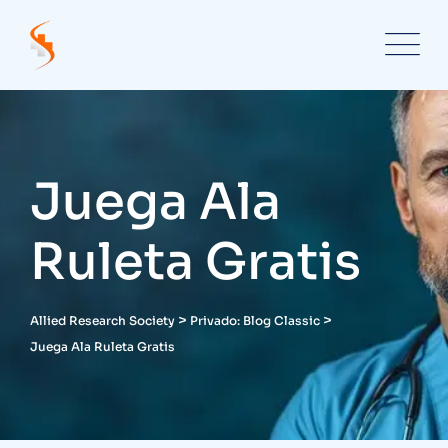
Juega Ala
Ruleta Gratis
>
>
Allied Research Society
Privado: Blog Classic
Juega Ala Ruleta Gratis