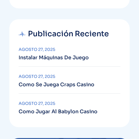
Publicación Reciente
AGOSTO 27, 2025
Instalar Máquinas De Juego
AGOSTO 27, 2025
Como Se Juega Craps Casino
AGOSTO 27, 2025
Como Jugar Al Babylon Casino