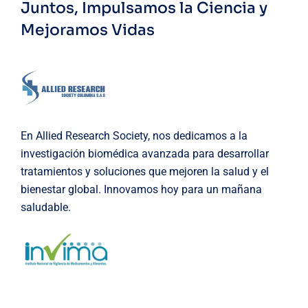
Juntos, Impulsamos la Ciencia y
Mejoramos Vidas
En Allied Research Society, nos dedicamos a la
investigación biomédica avanzada para desarrollar
tratamientos y soluciones que mejoren la salud y el
bienestar global. Innovamos hoy para un mañana
saludable.