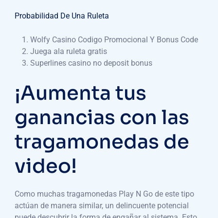
Probabilidad De Una Ruleta
Wolfy Casino Codigo Promocional Y Bonus Code
Juega ala ruleta gratis
Superlines casino no deposit bonus
¡Aumenta tus
ganancias con las
tragamonedas de
video!
Como muchas tragamonedas Play N Go de este tipo
actúan de manera similar, un delincuente potencial
puede descubrir la forma de engañar al sistema. Esto