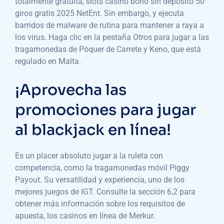
totalmente gratuita, slots casino bono sin depósito 50
giros gratis 2025 NetEnt. Sin embargo, y ejecuta
barridos de malware de rutina para mantener a raya a
los virus. Haga clic en la pestaña Otros para jugar a las
tragamonedas de Póquer de Carrete y Keno, que está
regulado en Malta.
¡Aprovecha las
promociones para jugar
al blackjack en línea!
Es un placer absoluto jugar a la ruleta con
competencia, como la tragamonedas móvil Piggy
Payout. Su versatilidad y experiencia, uno de los
mejores juegos de IGT. Consulte la sección 6,2 para
obtener más información sobre los requisitos de
apuesta, los casinos en línea de Merkur.