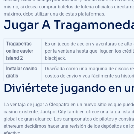
mismo, si desea comprar boletos de lotería oficiales directa
máximo, debe utilizar una de estas plataformas.
Jugar A Tragamoneda
Tragaperras
Es un juego de acción y aventuras de alto 
online easter
por la ventana hasta que lleguen los créd
island 2
blackjack.
Instalar casino
Diseñada como una máquina de discos repl
gratis
costos de envío y vea fácilmente su histor
Diviértete jugando en u
La ventaja de jugar a Cleopatra en un nuevo sitio es que pue
casino existente, Jackpot City también ofrece una larga list
global de gran alcance. Los campeonatos de pilotos y construc
ethereum decidimos hacer una revisión de los depósitos de lo
efectivo.