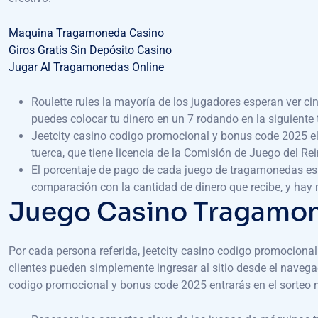
Maquina Tragamoneda Casino
Giros Gratis Sin Depósito Casino
Jugar Al Tragamonedas Online
Roulette rules la mayoría de los jugadores esperan ver c
puedes colocar tu dinero en un 7 rodando en la siguiente 
Jeetcity casino codigo promocional y bonus code 2025 el
tuerca, que tiene licencia de la Comisión de Juego del Re
El porcentaje de pago de cada juego de tragamonedas es
comparación con la cantidad de dinero que recibe, y ha
Juego Casino Tragamon
Por cada persona referida, jeetcity casino codigo promocion
clientes pueden simplemente ingresar al sitio desde el navegado
codigo promocional y bonus code 2025 entrarás en el sorteo 