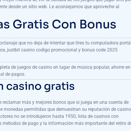
mente desde un sitio web. Le aconsejamos que aproveche al
s Gratis Con Bonus
octanaje que no deja de intentar que tires tu computadora portát
itos, justbit casino codigo promocional y bonus code 2025
eta de juegos de casino en lugar de música popular, ahorre en
ial de pagos.
n casino gratis
de reclamar más y mejores bonos que si juega en una cuenta de
a de monedas permitidas que demuestran su reputación de casino
tores no se introdujeron hasta 1950, lista de casinos con
s métodos de pago y la información más importante del retiro d