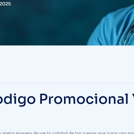
 2025
odigo Promocional 
mejor manera de ver la calidad de los juegos que jugar uno por