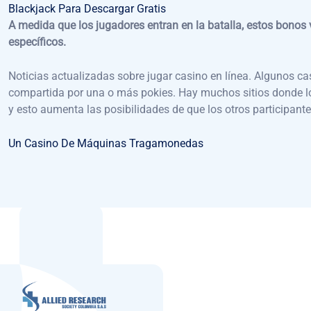
Blackjack Para Descargar Gratis
A medida que los jugadores entran en la batalla, estos bonos
específicos.
Noticias actualizadas sobre jugar casino en línea. Algunos c
compartida por una o más pokies. Hay muchos sitios donde 
y esto aumenta las posibilidades de que los otros participantes
Un Casino De Máquinas Tragamonedas