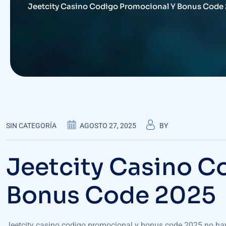
Jeetcity Casino Codigo Promocional Y Bonus Code
SIN CATEGORÍA
AGOSTO 27, 2025
BY
Jeetcity Casino C
Bonus Code 2025
Jeetcity casino codigo promocional y bonus code 2025 no hay 