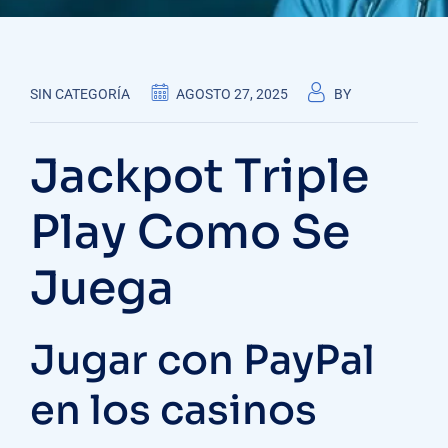
SIN CATEGORÍA
AGOSTO 27, 2025
BY
Jackpot Triple
Play Como Se
Juega
Jugar con PayPal
en los casinos