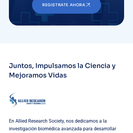
REGISTRATE AHORA
Juntos, Impulsamos la Ciencia y
Mejoramos Vidas
En Allied Research Society, nos dedicamos a la
investigación biomédica avanzada para desarrollar