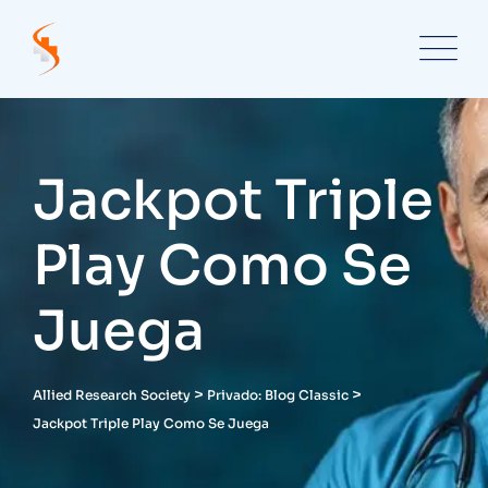
Jackpot Triple
Play Como Se
Juega
>
>
Allied Research Society
Privado: Blog Classic
Jackpot Triple Play Como Se Juega