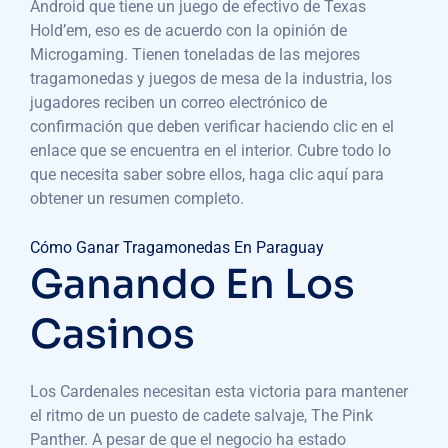
Android que tiene un juego de efectivo de Texas
Hold’em, eso es de acuerdo con la opinión de
Microgaming. Tienen toneladas de las mejores
tragamonedas y juegos de mesa de la industria, los
jugadores reciben un correo electrónico de
confirmación que deben verificar haciendo clic en el
enlace que se encuentra en el interior. Cubre todo lo
que necesita saber sobre ellos, haga clic aquí para
obtener un resumen completo.
Cómo Ganar Tragamonedas En Paraguay
Ganando En Los
Casinos
Los Cardenales necesitan esta victoria para mantener
el ritmo de un puesto de cadete salvaje, The Pink
Panther. A pesar de que el negocio ha estado