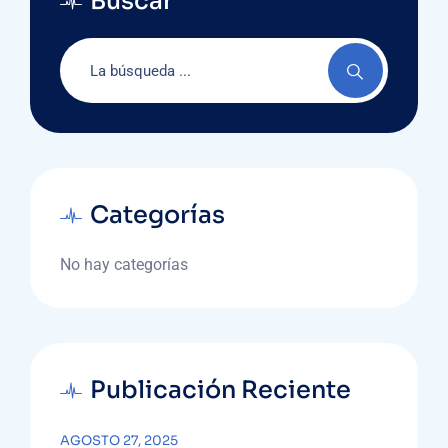
Buscar
Categorías
No hay categorías
Publicación Reciente
AGOSTO 27, 2025