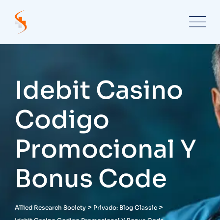
Idebit Casino
Codigo
Promocional Y
Bonus Code
>
>
Allied Research Society
Privado: Blog Classic