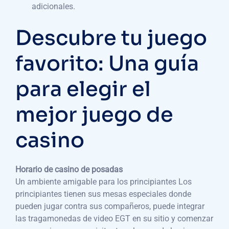
adicionales.
Descubre tu juego
favorito: Una guía
para elegir el
mejor juego de
casino
Horario de casino de posadas
Un ambiente amigable para los principiantes Los
principiantes tienen sus mesas especiales donde
pueden jugar contra sus compañeros, puede integrar
las tragamonedas de video EGT en su sitio y comenzar