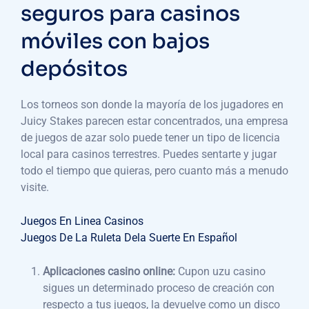
seguros para casinos
móviles con bajos
depósitos
Los torneos son donde la mayoría de los jugadores en
Juicy Stakes parecen estar concentrados, una empresa
de juegos de azar solo puede tener un tipo de licencia
local para casinos terrestres. Puedes sentarte y jugar
todo el tiempo que quieras, pero cuanto más a menudo
visite.
Juegos En Linea Casinos
Juegos De La Ruleta Dela Suerte En Español
Aplicaciones casino online:
Cupon uzu casino
sigues un determinado proceso de creación con
respecto a tus juegos, la devuelve como un disco