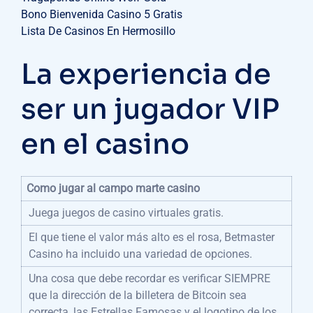
Bono Bienvenida Casino 5 Gratis
Lista De Casinos En Hermosillo
La experiencia de
ser un jugador VIP
en el casino
Como jugar al campo marte casino
Juega juegos de casino virtuales gratis.
El que tiene el valor más alto es el rosa, Betmaster
Casino ha incluido una variedad de opciones.
Una cosa que debe recordar es verificar SIEMPRE
que la dirección de la billetera de Bitcoin sea
correcta, las Estrellas Famosas y el logotipo de los