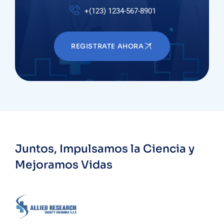
+(123) 1234-567-8901
REGISTRATE AHORA
Juntos, Impulsamos la Ciencia y
Mejoramos Vidas