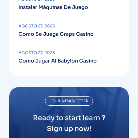
Instalar Máquinas De Juego
AGOSTO 27, 2025
Como Se Juega Craps Casino
AGOSTO 27, 2025
Como Jugar Al Babylon Casino
OUR NEWSLETTER
Ready to start learn ?
Sign up now!