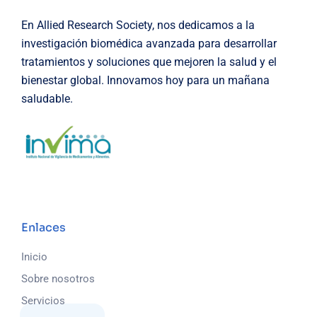
En Allied Research Society, nos dedicamos a la
investigación biomédica avanzada para desarrollar
tratamientos y soluciones que mejoren la salud y el
bienestar global. Innovamos hoy para un mañana
saludable.
Enlaces
Inicio
Sobre nosotros
Servicios