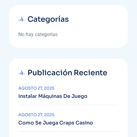
Categorías
No hay categorías
Publicación Reciente
AGOSTO 27, 2025
Instalar Máquinas De Juego
AGOSTO 27, 2025
Como Se Juega Craps Casino