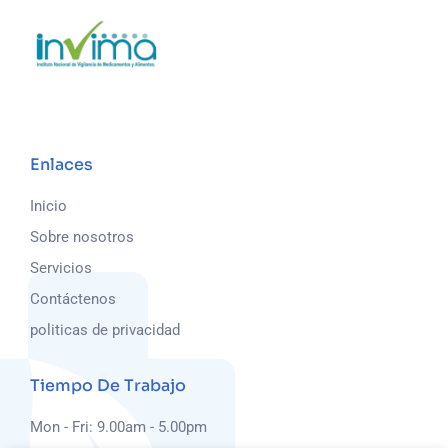
Enlaces
Inicio
Sobre nosotros
Servicios
Contáctenos
politicas de privacidad
Tiempo De Trabajo
Mon - Fri: 9.00am - 5.00pm