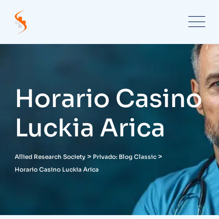
Horario Casino
Luckia Arica
>
>
Allied Research Society
Privado: Blog Classic
Horario Casino Luckia Arica