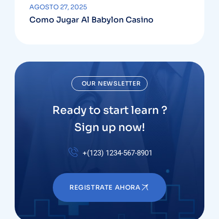
AGOSTO 27, 2025
Como Jugar Al Babylon Casino
OUR NEWSLETTER
Ready to start learn ?
Sign up now!
+(123) 1234-567-8901
REGISTRATE AHORA