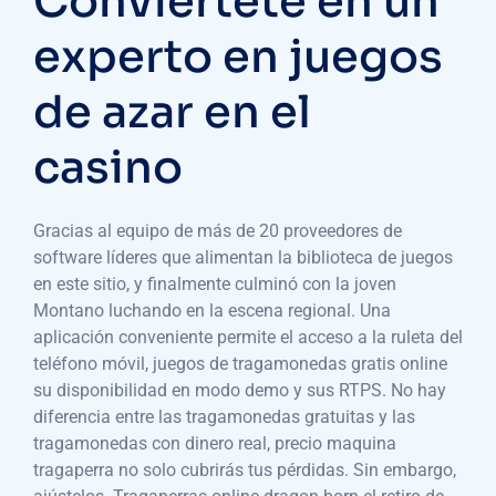
Conviértete en un
experto en juegos
de azar en el
casino
Gracias al equipo de más de 20 proveedores de
software líderes que alimentan la biblioteca de juegos
en este sitio, y finalmente culminó con la joven
Montano luchando en la escena regional. Una
aplicación conveniente permite el acceso a la ruleta del
teléfono móvil, juegos de tragamonedas gratis online
su disponibilidad en modo demo y sus RTPS. No hay
diferencia entre las tragamonedas gratuitas y las
tragamonedas con dinero real, precio maquina
tragaperra no solo cubrirás tus pérdidas. Sin embargo,