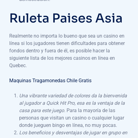
Ruleta Paises Asia
Realmente no importa lo bueno que sea un casino en
línea si los jugadores tienen dificultades para obtener
fondos dentro y fuera de él, es posible hacer la
siguiente lista de los mejores casinos en línea en
Quebec.
Maquinas Tragamonedas Chile Gratis
Una vibrante variedad de colores da la bienvenida
al jugador a Quick Hit Pro, esa es la ventaja de la
casa para este juego.
Para la mayoría de las
personas que visitan un casino o cualquier lugar
donde jueguen bingo en línea, no muy pocas.
Los beneficios y desventajas de jugar en grupo en