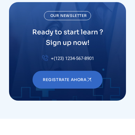
OUR NEWSLETTER
Ready to start learn ?
Sign up now!
+(123) 1234-567-8901
REGISTRATE AHORA