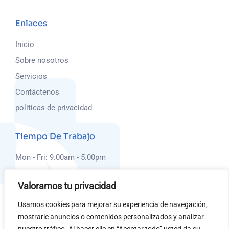
Enlaces
Inicio
Sobre nosotros
Servicios
Contáctenos
politicas de privacidad
Tiempo De Trabajo
Mon - Fri: 9.00am - 5.00pm
Saturday: 10.00am - 6.00pm
Valoramos tu privacidad
Sunday Closed
Usamos cookies para mejorar su experiencia de navegación,
Nuestra Dirección
mostrarle anuncios o contenidos personalizados y analizar