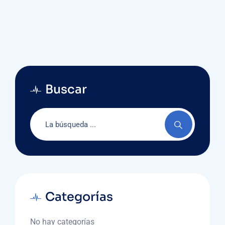
Buscar
Categorías
No hay categorías