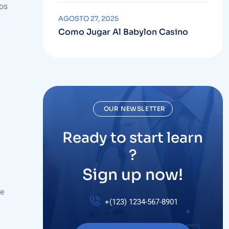
gos
AGOSTO 27, 2025
Como Jugar Al Babylon Casino
OUR NEWSLETTER
Ready to start learn
?
Sign up now!
de
+(123) 1234-567-8901