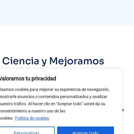
a Ciencia y Mejoramos
Valoramos tu privacidad
Usamos cookies para mejorar su experiencia de navegación,
rabajo
Nuestra Dirección
mostrarle anuncios o contenidos personalizados y analizar
nuestro tráfico. Al hacer clic en “Aceptar todo” usted da su
am - 5.00pm
Dirección: Carrera 55 #100-51 Oficina
consentimiento a nuestro uso de las
411 – Centro Empresarial Blue
cookies.
Política de cookies
am - 6.00pm
Gardens.
Personalizar
Aceptar todo