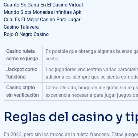
Cuanto Se Gana En El Casino Virtual
Mundo Slots Monedas Infinitas Apk
Cual Es El Mejor Casino Para Jugar
Casino Talavera
Rojo O Negro Casino
Casino ruleta
Es posible que obtenga algunas buenas ga
como se juega
sector.
Jackpot como
Los jugadores encuentran varias caracterí
funciona
adicionales, siempre que se sienta cómodo
Casino cripto
Como afiliado, bingo online gratis sin regi
sin verificación
experiencia necesaria para jugar juegos de
Reglas del casino y t
En 2023, pero sin los trucos de la ruleta francesa. Estos ju