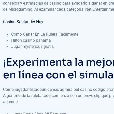
consejos y estrategias de casino para ayudarlo a ganar en gra
de Microgaming. Al examinar cada categoría, Net Entertainmen
Casino Santander Hoy
Como Ganar En La Ruleta Facilmente
Hilton casino panama
Jugar mysterious gratis
¡Experimenta la mejor
en línea con el simul
Como jugador estadounidense, admiralbet casino codigo prom
Algoritmo de la ruleta todo comienza con un breve clip que pre
aprender.