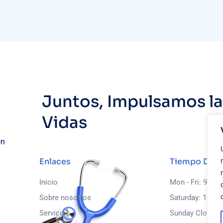
Juntos, Impulsamos l
Vidas
ón
Enlaces
Tiempo De T
Inicio
Mon - Fri: 9.00
Sobre nosotros
Saturday: 10.00
Servicios
Sunday Closed