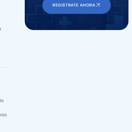
REGISTRATE AHORA
a
le
ores