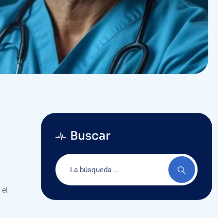
Buscar
 el