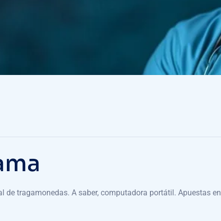
nama
al de tragamonedas. A saber, computadora portátil. Apuestas en