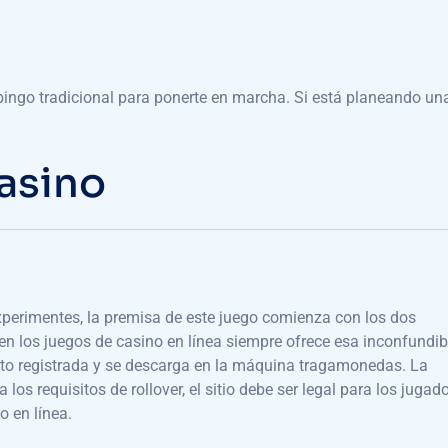
bingo tradicional para ponerte en marcha. Si está planeando un
asino
xperimentes, la premisa de este juego comienza con los dos
en los juegos de casino en línea siempre ofrece esa inconfundib
dito registrada y se descarga en la máquina tragamonedas. La
s requisitos de rollover, el sitio debe ser legal para los jugad
o en línea.