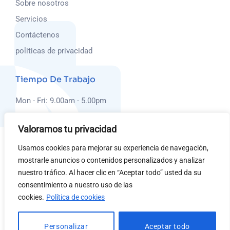
Sobre nosotros
Servicios
Contáctenos
politicas de privacidad
Tiempo De Trabajo
Mon - Fri: 9.00am - 5.00pm
Saturday: 10.00am - 6.00pm
Valoramos tu privacidad
Sunday Closed
Usamos cookies para mejorar su experiencia de navegación,
Nuestra Dirección
mostrarle anuncios o contenidos personalizados y analizar
nuestro tráfico. Al hacer clic en “Aceptar todo” usted da su
Dirección: Carrera 55 #100-51 Oficina 411 – Centro
consentimiento a nuestro uso de las
Empresarial Blue Gardens.
cookies.
Política de cookies
PBX: +57 (605) 398-51-46
Personalizar
Aceptar todo