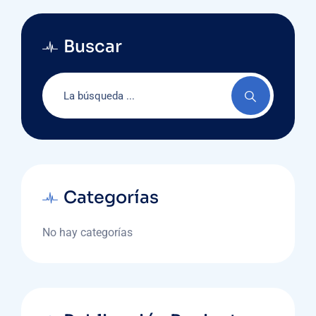
Buscar
Categorías
No hay categorías