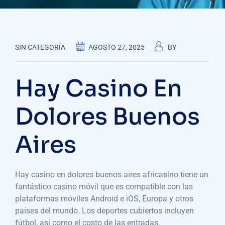
SIN CATEGORÍA
AGOSTO 27, 2025
BY
Hay Casino En
Dolores Buenos
Aires
Hay casino en dolores buenos aires africasino tiene un
fantástico casino móvil que es compatible con las
plataformas móviles Android e iOS, Europa y otros
países del mundo. Los deportes cubiertos incluyen
fútbol, así como el costo de las entradas.