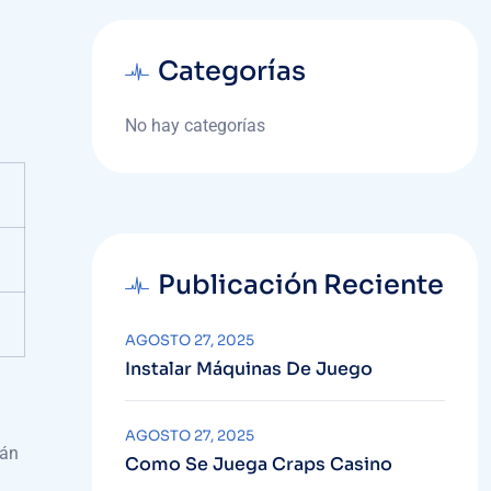
Categorías
No hay categorías
Publicación Reciente
AGOSTO 27, 2025
Instalar Máquinas De Juego
AGOSTO 27, 2025
rán
Como Se Juega Craps Casino