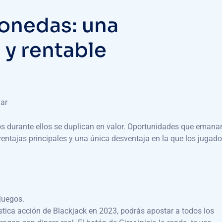
onedas: una
 y rentable
gar
os durante ellos se duplican en valor. Oportunidades que emana
entajas principales y una única desventaja en la que los jugado
juegos.
tica acción de Blackjack en 2023, podrás apostar a todos los