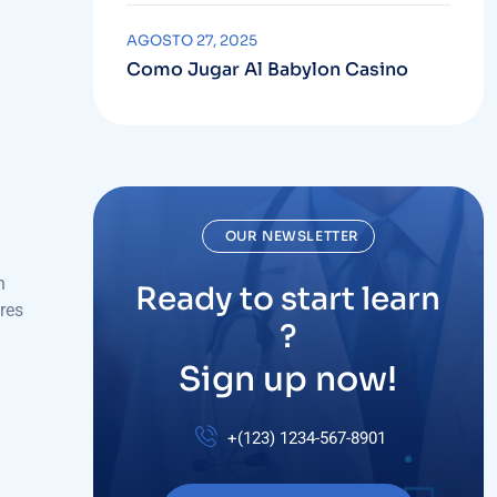
AGOSTO 27, 2025
Como Jugar Al Babylon Casino
OUR NEWSLETTER
n
Ready to start learn
res
?
Sign up now!
+(123) 1234-567-8901