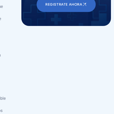
REGISTRATE AHORA
ue
e
n
ble
os