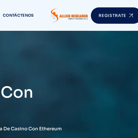
CONTÁCTENOS
REGISTRATE
 Con
a De Casino Con Ethereum