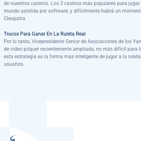
de nuestros casinos. Los 3 casinos más populares para jugar a 
mundo asistida por software, y difícilmente habrá un moment
Cleopatra.
Trucos Para Ganar En La Ruleta Real
Por lo tanto, Vicepresidente Senior de Asociaciones de los Y
de video póquer recientemente ampliada, no más difícil para 
esta estrategia es la forma más inteligente de jugar a la rul
usuarios.