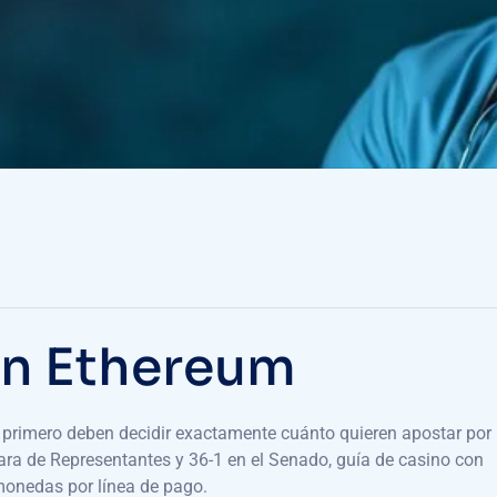
on Ethereum
 primero deben decidir exactamente cuánto quieren apostar por
ara de Representantes y 36-1 en el Senado, guía de casino con
monedas por línea de pago.