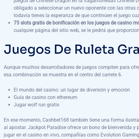
juegos de Chinese Dragon en la tragamonedas Chinese Drag
obligado a seleccionar un nuevo oponente con las otras c
todavía tienes la esperanza de que continúen el juego cu
75 slots gratis de bonificación en los juegos de casino m
cualquier página del sitio web, se le pedirá que proporcio
Juegos De Ruleta Gra
Aunque muchos desarrolladores de juegos compiten para ofre
esa combinación se muestra en el centro del carrete 6.
El mundo del casino: un lugar de diversión y emoción
Guía de casino con ethereum
Jugar wolf run gratis
En ese momento, Cashbet168 también tiene una forma ilustrat
al apostar. Jackpot Paradise ofrece un bono de bienvenida y
jugar en el casino en vivo, compañías como Evolution Gaming