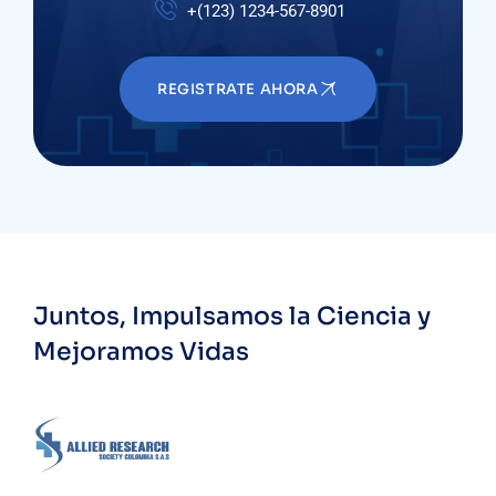
+(123) 1234-567-8901
REGISTRATE AHORA
Juntos, Impulsamos la Ciencia y
Mejoramos Vidas