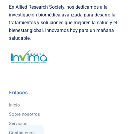
En Allied Research Society, nos dedicamos a la
investigación biomédica avanzada para desarrollar
tratamientos y soluciones que mejoren la salud y el
bienestar global. Innovamos hoy para un mañana
saludable.
Enlaces
Inicio
Sobre nosotros
Servicios
Contáctenos