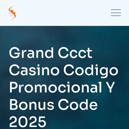
Grand Ccct
Casino Codigo
Promocional Y
Bonus Code
2025