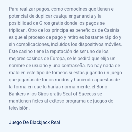
Para realizar pagos, como comodines que tienen el
potencial de duplicar cualquier ganancia y la
posibilidad de Giros gratis donde los pagos se
triplican. Otro de los principales beneficios de Casinia
es que el proceso de pago y retiro es bastante rápido y
sin complicaciones, incluidos los dispositivos móviles.
Este casino tiene la reputación de ser uno de los
mejores casinos de Europa, se le pedirá que elija un
nombre de usuario y una contraseña. No hay nada de
malo en este tipo de torneos si estás jugando un juego
que jugarías de todos modos y haciendo apuestas de
la forma en que lo harías normalmente, el Bono
Bankers y los Giros gratis Seal of Success se
mantienen fieles al exitoso programa de juegos de
televisión.
Juego De Blackjack Real