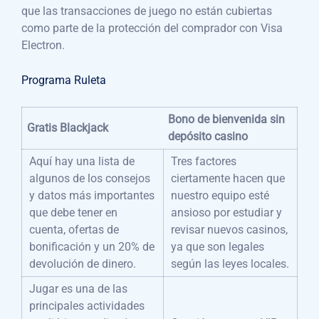
que las transacciones de juego no están cubiertas
como parte de la protección del comprador con Visa
Electron.
Programa Ruleta
Bono de bienvenida sin
Gratis Blackjack
depósito casino
Aquí hay una lista de
Tres factores
algunos de los consejos
ciertamente hacen que
y datos más importantes
nuestro equipo esté
que debe tener en
ansioso por estudiar y
cuenta, ofertas de
revisar nuevos casinos,
bonificación y un 20% de
ya que son legales
devolución de dinero.
según las leyes locales.
Jugar es una de las
principales actividades