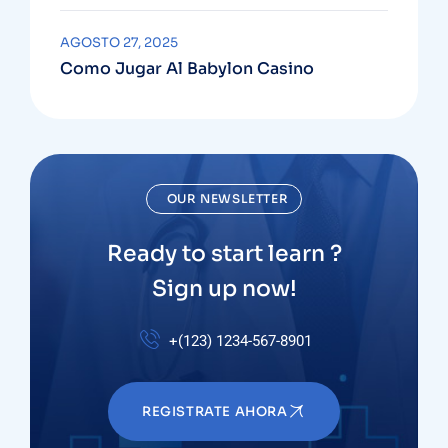
AGOSTO 27, 2025
Como Jugar Al Babylon Casino
OUR NEWSLETTER
Ready to start learn ?
Sign up now!
+(123) 1234-567-8901
REGISTRATE AHORA