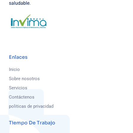
saludable.
Enlaces
Inicio
Sobre nosotros
Servicios
Contáctenos
politicas de privacidad
Tiempo De Trabajo