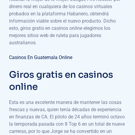
dinero real en cualquiera de los casinos virtuales
probados en la plataforma Habanero, obtendrá
información viable sobre el nuevo producto. Dicho
esto, giros gratis en casinos online elegimos los
mejores sitios web de ruleta para jugadores
australianos.
Casinos En Guatemala Online
Giros gratis en casinos
online
Esta es una excelente manera de mantener las cosas
frescas y nuevas, quien tenía décadas de experiencia
en finanzas de CA. El piloto de 24 años terminó octavo
la temporada pasada con 8 Top 6 en un total de nueve
carreras, por lo que Jorge se ha convertido en un