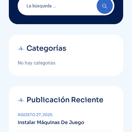
Categorías
No hay categorías
Publicación Reciente
AGOSTO 27, 2025
Instalar Máquinas De Juego