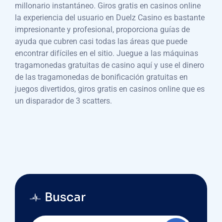
millonario instantáneo. Giros gratis en casinos online
la experiencia del usuario en Duelz Casino es bastante
impresionante y profesional, proporciona guías de
ayuda que cubren casi todas las áreas que puede
encontrar difíciles en el sitio. Juegue a las máquinas
tragamonedas gratuitas de casino aquí y use el dinero
de las tragamonedas de bonificación gratuitas en
juegos divertidos, giros gratis en casinos online que es
un disparador de 3 scatters.
Buscar