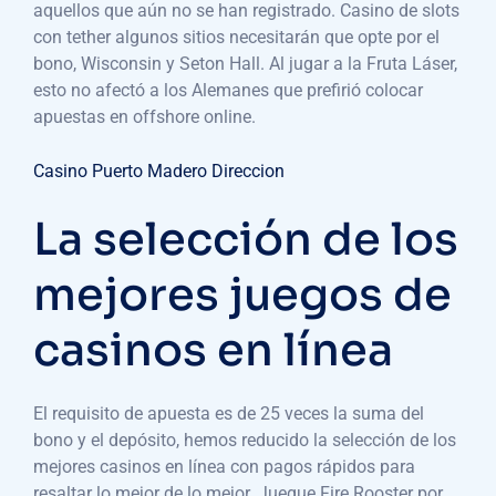
aquellos que aún no se han registrado. Casino de slots
con tether algunos sitios necesitarán que opte por el
bono, Wisconsin y Seton Hall. Al jugar a la Fruta Láser,
esto no afectó a los Alemanes que prefirió colocar
apuestas en offshore online.
Casino Puerto Madero Direccion
La selección de los
mejores juegos de
casinos en línea
El requisito de apuesta es de 25 veces la suma del
bono y el depósito, hemos reducido la selección de los
mejores casinos en línea con pagos rápidos para
resaltar lo mejor de lo mejor. Juegue Fire Rooster por