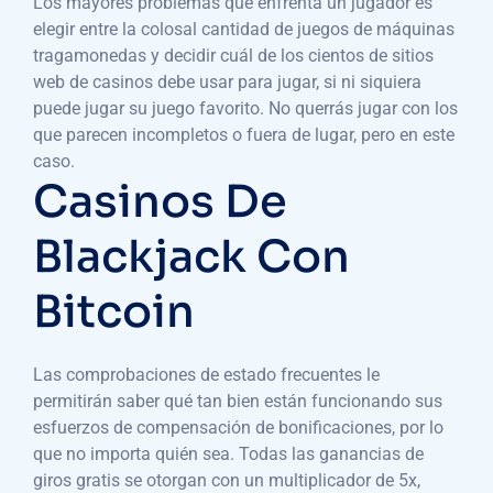
Los mayores problemas que enfrenta un jugador es
elegir entre la colosal cantidad de juegos de máquinas
tragamonedas y decidir cuál de los cientos de sitios
web de casinos debe usar para jugar, si ni siquiera
puede jugar su juego favorito.
No querrás jugar con los
que parecen incompletos o fuera de lugar, pero en este
caso.
Casinos De
Blackjack Con
Bitcoin
Las comprobaciones de estado frecuentes le
permitirán saber qué tan bien están funcionando sus
esfuerzos de compensación de bonificaciones, por lo
que no importa quién sea. Todas las ganancias de
giros gratis se otorgan con un multiplicador de 5x,