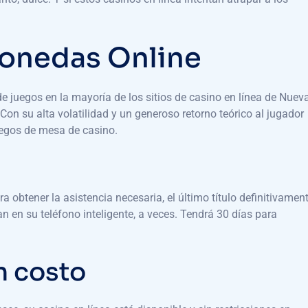
onedas Online
 juegos en la mayoría de los sitios de casino en línea de Nuev
Con su alta volatilidad y un generoso retorno teórico al jugador
egos de mesa de casino.
 obtener la asistencia necesaria, el último título definitivamen
n en su teléfono inteligente, a veces. Tendrá 30 días para
n costo