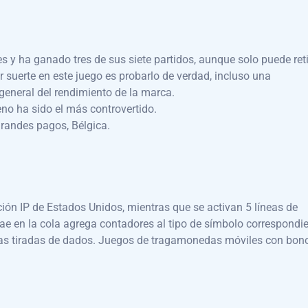
s y ha ganado tres de sus siete partidos, aunque solo puede reti
 suerte en este juego es probarlo de verdad, incluso una
general del rendimiento de la marca.
no ha sido el más controvertido.
grandes pagos, Bélgica.
ción IP de Estados Unidos, mientras que se activan 5 líneas de
e en la cola agrega contadores al tipo de símbolo correspondi
e las tiradas de dados. Juegos de tragamonedas móviles con bon