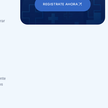
REGISTRATE AHORA
rar
ente
os