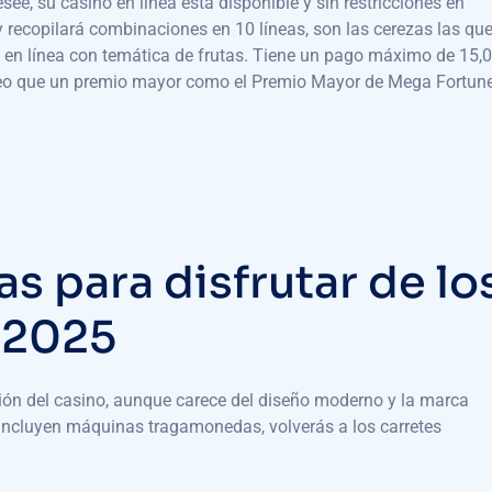
ee, su casino en línea está disponible y sin restricciones en
 y recopilará combinaciones en 10 líneas, son las cerezas las qu
en línea con temática de frutas. Tiene un pago máximo de 15,
reo que un premio mayor como el Premio Mayor de Mega Fortun
s para disfrutar de lo
 2025
ción del casino, aunque carece del diseño moderno y la marca
 Incluyen máquinas tragamonedas, volverás a los carretes